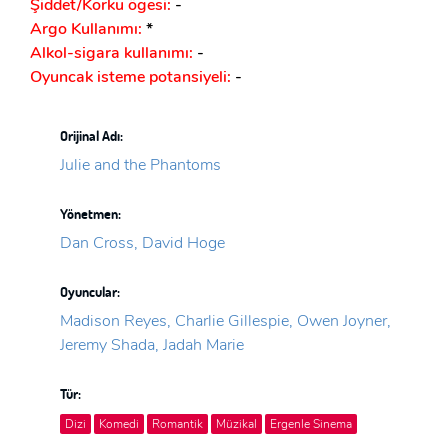
Şiddet/Korku ögesi:
-
Argo Kullanımı:
*
Alkol-sigara kullanımı:
-
Oyuncak isteme potansiyeli:
-
Orijinal Adı:
Julie and the Phantoms
Yönetmen:
Dan Cross, David Hoge
Oyuncular:
Madison Reyes, Charlie Gillespie, Owen Joyner,
Jeremy Shada, Jadah Marie
Tür:
Dizi
Komedi
Romantik
Müzikal
Ergenle Sinema