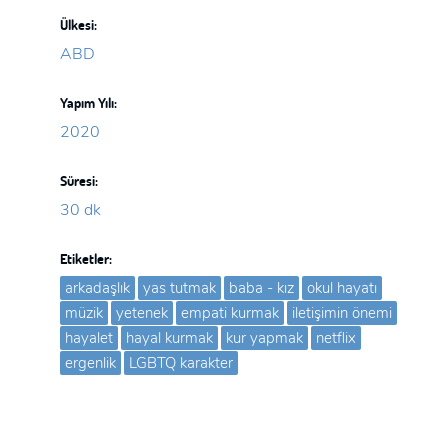
Ülkesi:
ABD
Yapım Yılı:
2020
Süresi:
30 dk
Etiketler:
arkadaşlık
yas tutmak
baba - kız
okul hayatı
müzik
yetenek
empati kurmak
iletişimin önemi
hayalet
hayal kurmak
kur yapmak
netflix
ergenlik
LGBTQ karakter