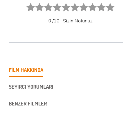
1 star.
2 stars.
3 stars.
4 stars.
5 stars.
6 star.
7 star.
8 star.
9 star.
10 star.
0
/10
Sizin Notunuz
FİLM HAKKINDA
SEYİRCİ YORUMLARI
BENZER FİLMLER