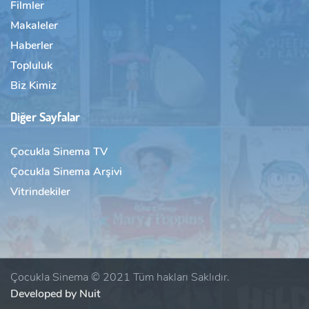
Filmler
Makaleler
Haberler
Topluluk
Biz Kimiz
Diğer Sayfalar
Çocukla Sinema TV
Çocukla Sinema Arşivi
Vitrindekiler
Çocukla Sinema © 2021 Tüm hakları Saklıdır.
Developed by Nuit