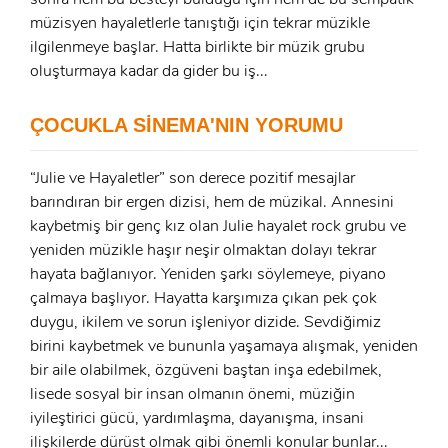
x
müzisyen hayaletlerle tanıştığı için tekrar müzikle
ÜYE OL
ilgilenmeye başlar. Hatta birlikte bir müzik grubu
x
oluşturmaya kadar da gider bu iş...
GIRIŞ YAP
Ad Soyad:
ÇOCUKLA SİNEMA'NIN YORUMU
E-Posta:
“Julie ve Hayaletler” son derece pozitif mesajlar
E-Posta:
barındıran bir ergen dizisi, hem de müzikal. Annesini
kaybetmiş bir genç kız olan Julie hayalet rock grubu ve
Şifre:
yeniden müzikle haşır neşir olmaktan dolayı tekrar
Şifre:
hayata bağlanıyor. Yeniden şarkı söylemeye, piyano
çalmaya başlıyor. Hayatta karşımıza çıkan pek çok
duygu, ikilem ve sorun işleniyor dizide. Sevdiğimiz
Beni Hatırla
Şifremi Unuttum ?
birini kaybetmek ve bununla yaşamaya alışmak, yeniden
ÜYE OL
bir aile olabilmek, özgüveni baştan inşa edebilmek,
GIRIŞ
lisede sosyal bir insan olmanın önemi, müziğin
iyileştirici gücü, yardımlaşma, dayanışma, insani
GIRIŞ
ilişkilerde dürüst olmak gibi önemli konular bunlar...