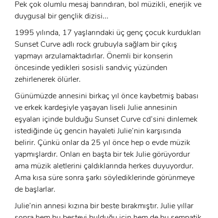
Pek çok olumlu mesaj barındıran, bol müzikli, enerjik ve
duygusal bir gençlik dizisi...
1995 yılında, 17 yaşlarındaki üç genç çocuk kurdukları
Sunset Curve adlı rock grubuyla sağlam bir çıkış
yapmayı arzulamaktadırlar. Önemli bir konserin
öncesinde yedikleri sosisli sandviç yüzünden
zehirlenerek ölürler.
Günümüzde annesini birkaç yıl önce kaybetmiş babası
ve erkek kardeşiyle yaşayan liseli Julie annesinin
eşyaları içinde bulduğu Sunset Curve cd’sini dinlemek
istediğinde üç gencin hayaleti Julie’nin karşısında
belirir. Çünkü onlar da 25 yıl önce hep o evde müzik
yapmışlardır. Onları en başta bir tek Julie görüyordur
ama müzik aletlerini çaldıklarında herkes duyuyordur.
Ama kısa süre sonra şarkı söylediklerinde görünmeye
de başlarlar.
Julie’nin annesi kızına bir beste bırakmıştır. Julie yıllar
sonra hem bu besteyi bulduğu için hem de bu sempatik