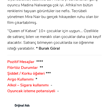
Şifremi Unuttum ?
oyuncu Madina Nalwanga çok iyi. Afrika’nın bütün
ÜYE OL
renklerini taşıyan görüntüler ise nefis. Tecrübeli
GIRIŞ
yönetmen Mira Nair bu gerçek hikayeden ruhu olan bir
film çıkartabilmiş.
GIRIŞ
“Queen of Katwe” 10+ çocuklar için uygun... Özellikle
de satranç bilen ve meraklı olan çocuklar daha çok keyif
alacaktır. Satranç bilmeyen çocuklarda ise öğrenme
isteği yaratabilir.
* Burak Göral
Pozitif Mesajlar
****
Flörtöz Durumlar
**
Şiddet / Korku öğeleri
***
Argo Kullanımı
*
Alkol – Sigara kullanımı
-
Oyuncak isteme potansiyeli
-
Orijinal Adı: