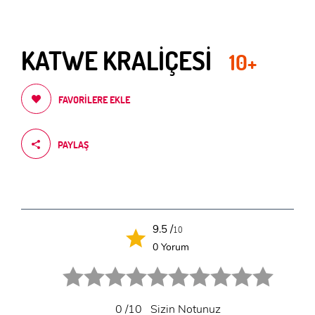
KATWE KRALİÇESİ
10+
FAVORILERE EKLE
PAYLAŞ
9.5 /
10
0 Yorum
1 star.
2 stars.
3 stars.
4 stars.
5 stars.
6 star.
7 star.
8 star.
9 star.
10 star.
0
/10
Sizin Notunuz