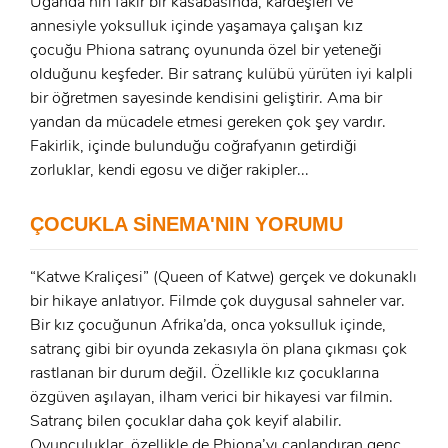
Uganda’nın fakir bir kasabasında, kardeşleri ve
annesiyle yoksulluk içinde yaşamaya çalışan kız
çocuğu Phiona satranç oyununda özel bir yeteneği
olduğunu keşfeder. Bir satranç kulübü yürüten iyi kalpli
bir öğretmen sayesinde kendisini geliştirir. Ama bir
yandan da mücadele etmesi gereken çok şey vardır.
x
Fakirlik, içinde bulunduğu coğrafyanın getirdiği
ÜYE OL
zorluklar, kendi egosu ve diğer rakipler...
x
GIRIŞ YAP
Ad Soyad:
ÇOCUKLA SİNEMA'NIN YORUMU
E-Posta:
“Katwe Kraliçesi” (Queen of Katwe) gerçek ve dokunaklı
bir hikaye anlatıyor. Filmde çok duygusal sahneler var.
E-Posta:
Bir kız çocuğunun Afrika’da, onca yoksulluk içinde,
satranç gibi bir oyunda zekasıyla ön plana çıkması çok
Şifre:
rastlanan bir durum değil. Özellikle kız çocuklarına
Şifre:
özgüven aşılayan, ilham verici bir hikayesi var filmin.
Satranç bilen çocuklar daha çok keyif alabilir.
Oyunculuklar, özellikle de Phiona’yı canlandıran genç
Beni Hatırla