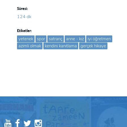
Süresi:
124 dk
Etiketler:
yetenek
spor
satranç
anne - kız
iyi öğretmen
azimli olmak
kendini kanıtlama
gerçek hikaye