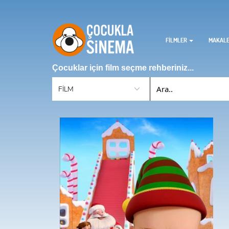
FİLMLER
MAKAL
Çocuklar için film seçme rehberiniz...