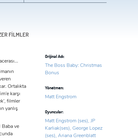
ZER FİLMLER
Orijinal Adı:
cerası...
The Boss Baby: Christmas
olmanın
Bonus
 veren
ar. Ortalıkta
Yönetmen:
im’e karşı
Matt Engstrom
’, filmler
ın yanlış
Oyuncular:
Matt Engstrom (ses), JP
l Baba ve
Karliak(ses), George Lopez
ucunda
(ses), Ariana Greenblatt