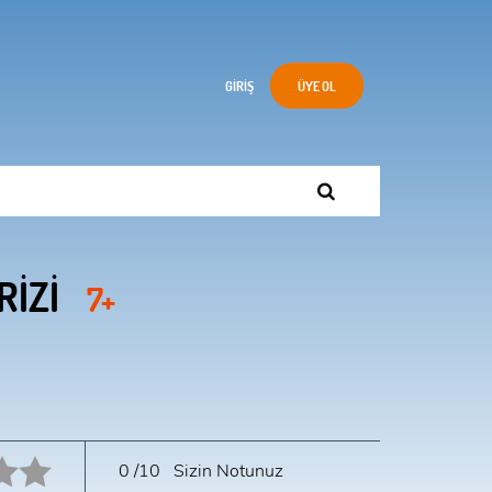
GIRIŞ
ÜYE OL
RİZİ
7+
10 star.
0
/10
Sizin Notunuz