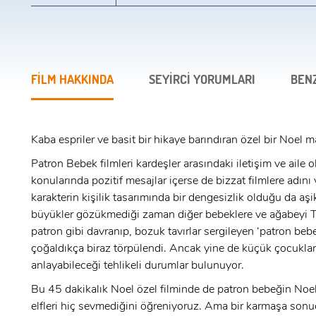
FİLM HAKKINDA
SEYİRCİ YORUMLARI
BEN
Kaba espriler ve basit bir hikaye barındıran özel bir Noel ma
Patron Bebek filmleri kardeşler arasındaki iletişim ve aile 
konularında pozitif mesajlar içerse de bizzat filmlere adını
karakterin kişilik tasarımında bir dengesizlik olduğu da aşik
büyükler gözükmediği zaman diğer bebeklere ve ağabeyi T
patron gibi davranıp, bozuk tavırlar sergileyen ‘patron bebek
çoğaldıkça biraz törpülendi. Ancak yine de küçük çocuklar
anlayabileceği tehlikeli durumlar bulunuyor.
x
ÜYE OL
Bu 45 dakikalık Noel özel filminde de patron bebeğin Noe
elfleri hiç sevmediğini öğreniyoruz. Ama bir karmaşa son
x