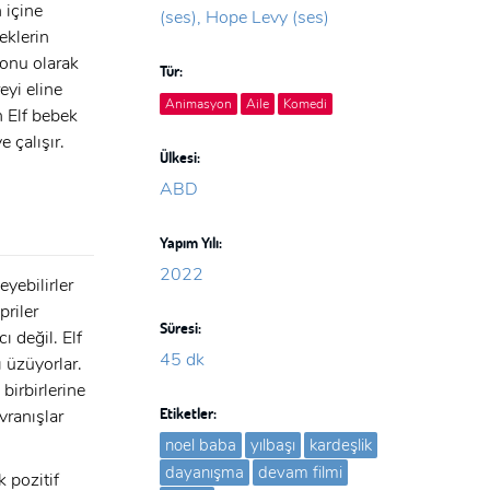
 içine
(ses), Hope Levy (ses)
eklerin
ronu olarak
Tür:
eyi eline
Animasyon
Aile
Komedi
n Elf bebek
 çalışır.
Ülkesi:
.
ABD
Yapım Yılı:
2022
eyebilirler
priler
Süresi:
ı değil. Elf
45 dk
 üzüyorlar.
birbirlerine
Etiketler:
vranışlar
noel baba
yılbaşı
kardeşlik
dayanışma
devam filmi
k pozitif