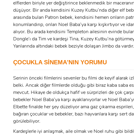
GIRIŞ YAP
elflerden biriyle yer değiştirince beklenmedik bir maceranın
düşüyor. Bir anda kendisini Kuzey Kutbu’nda diğer elf beb
Ad Soyad:
arasında bulan Patron bebek, kendisini hemen onların pat
konumlandırıp, onları Noel Baba’ya karşı kışkırtıyor ve idar
E-Posta:
alıyor. Bu arada kendisini Templeton ailesinin evinde bula
Dongle’ı da Tim ve kardeşi Tina, Kuzey Kutbu’na götürmeye
E-Posta:
Yanlarında altındaki bebek beziyle dolaşan Jimbo da vardır
Şifre:
ÇOCUKLA SİNEMA'NIN YORUMU
Şifre:
Serinin önceki filmlerini sevenler bu filmi de keyif alarak izl
belki. Ancak diğer filmlerde olduğu gibi biraz kaba saba es
Beni Hatırla
Şifremi Unuttum ?
mevcut. Hikaye de oldukça hafif ve sürprizleri de çok çarpıc
bebekler Noel Baba’ya karşı ayaklanıyorlar ve Noel Baba’yı
ÜYE OL
GIRIŞ
Elbette finalde her şey düzeliyor ama gaz çıkarma esprileri, 
bağıran çocuklar ve bebekler, bazı hayvanlara karşı sert da
görülebiliyor.
GIRIŞ
Kardeşlerle iyi anlaşmak, aile olmak ve Noel ruhu gibi bildi