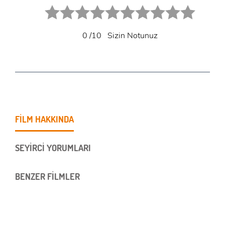
1 star.
2 stars.
3 stars.
4 stars.
5 stars.
6 star.
7 star.
8 star.
9 star.
10 star.
0
/10
Sizin Notunuz
FİLM HAKKINDA
SEYİRCİ YORUMLARI
BENZER FİLMLER