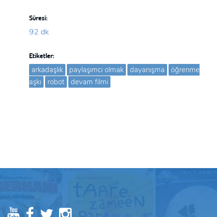
Süresi:
92 dk
Etiketler:
arkadaşlık
paylaşımcı olmak
dayanışma
öğrenme
aşkı
robot
devam filmi