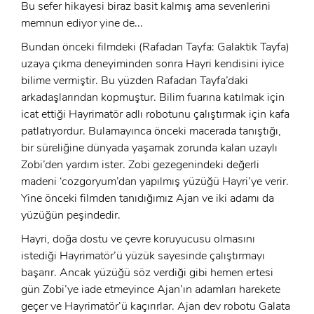
Bu sefer hikayesi biraz basit kalmış ama sevenlerini
memnun ediyor yine de...
Bundan önceki filmdeki (Rafadan Tayfa: Galaktik Tayfa)
uzaya çıkma deneyiminden sonra Hayri kendisini iyice
bilime vermiştir. Bu yüzden Rafadan Tayfa’daki
arkadaşlarından kopmuştur. Bilim fuarına katılmak için
icat ettiği Hayrimatör adlı robotunu çalıştırmak için kafa
patlatıyordur. Bulamayınca önceki macerada tanıştığı,
bir süreliğine dünyada yaşamak zorunda kalan uzaylı
Zobi’den yardım ister. Zobi gezegenindeki değerli
madeni ‘cozgoryum’dan yapılmış yüzüğü Hayri’ye verir.
Yine önceki filmden tanıdığımız Ajan ve iki adamı da
yüzüğün peşindedir.
Hayri, doğa dostu ve çevre koruyucusu olmasını
istediği Hayrimatör’ü yüzük sayesinde çalıştırmayı
x
ÜYE OL
başarır. Ancak yüzüğü söz verdiği gibi hemen ertesi
gün Zobi’ye iade etmeyince Ajan’ın adamları harekete
x
geçer ve Hayrimatör’ü kaçırırlar. Ajan dev robotu Galata
Ad Soyad: