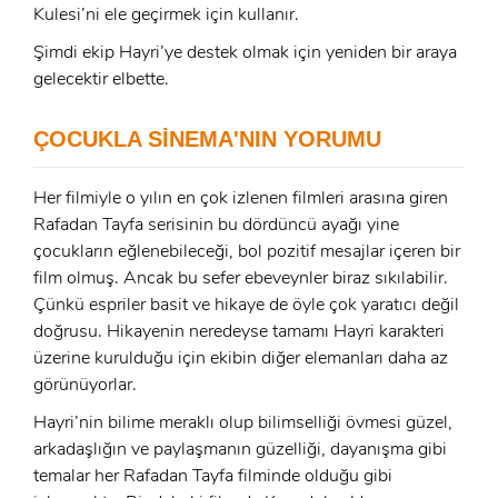
GIRIŞ YAP
Kulesi’ni ele geçirmek için kullanır.
Şimdi ekip Hayri’ye destek olmak için yeniden bir araya
E-Posta:
gelecektir elbette.
E-Posta:
ÇOCUKLA SİNEMA'NIN YORUMU
Şifre:
Şifre:
Her filmiyle o yılın en çok izlenen filmleri arasına giren
Rafadan Tayfa serisinin bu dördüncü ayağı yine
çocukların eğlenebileceği, bol pozitif mesajlar içeren bir
Beni Hatırla
Şifremi Unuttum ?
film olmuş. Ancak bu sefer ebeveynler biraz sıkılabilir.
ÜYE OL
Çünkü espriler basit ve hikaye de öyle çok yaratıcı değil
GIRIŞ
doğrusu. Hikayenin neredeyse tamamı Hayri karakteri
üzerine kurulduğu için ekibin diğer elemanları daha az
GIRIŞ
görünüyorlar.
Hayri’nin bilime meraklı olup bilimselliği övmesi güzel,
arkadaşlığın ve paylaşmanın güzelliği, dayanışma gibi
temalar her Rafadan Tayfa filminde olduğu gibi