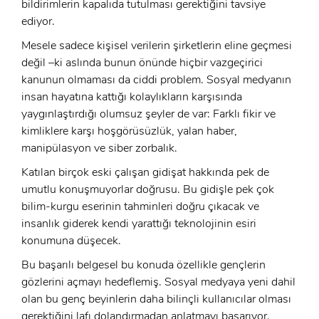
bildirimlerin kapalıda tutulması gerektiğini tavsiye
ediyor.
ÜYE OL
GIRIŞ
Mesele sadece kişisel verilerin şirketlerin eline geçmesi
değil –ki aslında bunun önünde hiçbir vazgeçirici
GIRIŞ
kanunun olmaması da ciddi problem. Sosyal medyanın
insan hayatına kattığı kolaylıkların karşısında
yaygınlaştırdığı olumsuz şeyler de var: Farklı fikir ve
kimliklere karşı hoşgörüsüzlük, yalan haber,
manipülasyon ve siber zorbalık.
Katılan birçok eski çalışan gidişat hakkında pek de
umutlu konuşmuyorlar doğrusu. Bu gidişle pek çok
bilim-kurgu eserinin tahminleri doğru çıkacak ve
insanlık giderek kendi yarattığı teknolojinin esiri
konumuna düşecek.
Bu başarılı belgesel bu konuda özellikle gençlerin
gözlerini açmayı hedeflemiş. Sosyal medyaya yeni dahil
olan bu genç beyinlerin daha bilinçli kullanıcılar olması
gerektiğini lafı dolandırmadan anlatmayı başarıyor.