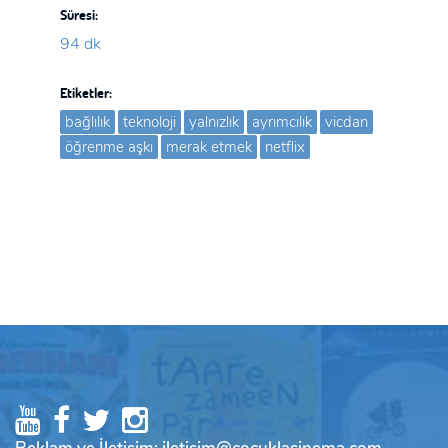
Süresi:
94 dk
Etiketler:
bağlılık
teknoloji
yalnızlık
ayrımcılık
vicdan
öğrenme aşkı
merak etmek
netflix