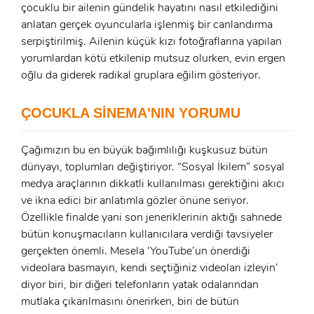
çocuklu bir ailenin gündelik hayatını nasıl etkilediğini
anlatan gerçek oyuncularla işlenmiş bir canlandırma
serpiştirilmiş. Ailenin küçük kızı fotoğraflarına yapılan
yorumlardan kötü etkilenip mutsuz olurken, evin ergen
oğlu da giderek radikal gruplara eğilim gösteriyor.
x
ÜYE OL
ÇOCUKLA SİNEMA'NIN YORUMU
x
GIRIŞ YAP
Ad Soyad:
Çağımızın bu en büyük bağımlılığı kuşkusuz bütün
dünyayı, toplumları değiştiriyor. “Sosyal İkilem” sosyal
E-Posta:
medya araçlarının dikkatli kullanılması gerektiğini akıcı
ve ikna edici bir anlatımla gözler önüne seriyor.
E-Posta:
Özellikle finalde yani son jeneriklerinin aktığı sahnede
bütün konuşmacıların kullanıcılara verdiği tavsiyeler
Şifre:
gerçekten önemli. Mesela ‘YouTube’un önerdiği
videolara basmayın, kendi seçtiğiniz videoları izleyin’
Şifre:
diyor biri, bir diğeri telefonların yatak odalarından
mutlaka çıkarılmasını önerirken, biri de bütün
Beni Hatırla
Şifremi Unuttum ?