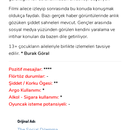
Filmi ailece izleyip sonrasında bu konuda konuşmak
oldukça faydalı. Bazı gerçek haber görüntülerinde anlık
gözüken şiddet sahneleri mevcut. Gençler arasında
sosyal medya yüzünden görülen kendini yaralama ve
intihar konuları da bazen dile getiriliyor.
13+ çocukların aileleriyle birlikte izlemeleri tavsiye
edilir.
* Burak Göral
Pozitif mesajlar:
****
Flörtöz durumlar:
-
Şiddet / Korku Ögesi:
**
Argo Kullanımı:
*
Alkol - Sigara kullanımı:
*
Oyuncak isteme potansiyeli:
-
Orijinal Adı:
The Social Dilemma