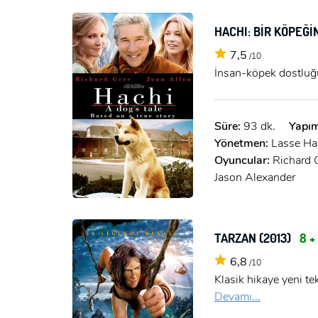
HACHI: BİR KÖPEĞİ
7,5
/10
İnsan-köpek dostluğu
Süre:
93 dk.
Yapım
Yönetmen:
Lasse Ha
Oyuncular:
Richard 
Jason Alexander
TARZAN (2013)
8 +
6,8
/10
Klasik hikaye yeni t
Devamı...