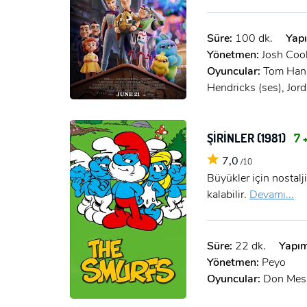
Süre:
100 dk.
Yapı
Yönetmen:
Josh Coo
Oyuncular:
Tom Hanks
Hendricks (ses), Jor
ŞİRİNLER (1981)
7 
7,0
/10
Büyükler için nostalj
kalabilir.
Devamı...
Süre:
22 dk.
Yapım
Yönetmen:
Peyo
Oyuncular:
Don Mess