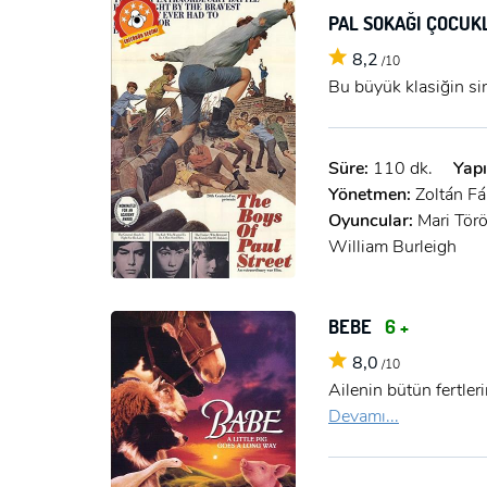
PAL SOKAĞI ÇOCUK
8,2
/10
Bu büyük klasiğin si
Süre:
110 dk.
Yapı
Yönetmen:
Zoltán Fá
Oyuncular:
Mari Tör
William Burleigh
BEBE
6 +
8,0
/10
Ailenin bütün fertleri
Devamı...