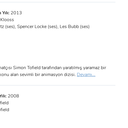
Şifre:
 Yılı:
2013
Şifre:
 Klooss
tz (ses), Spencer Locke (ses), Les Bubb (ses)
Beni Hatırla
Şifremi Unuttum ?
ÜYE OL
GIRIŞ
GIRIŞ
atçısı Simon Tofield tarafından yaratılmış yaramaz bir
konu alan sevimli bir animasyon dizisi.
Devamı...
ılı:
2008
field
field