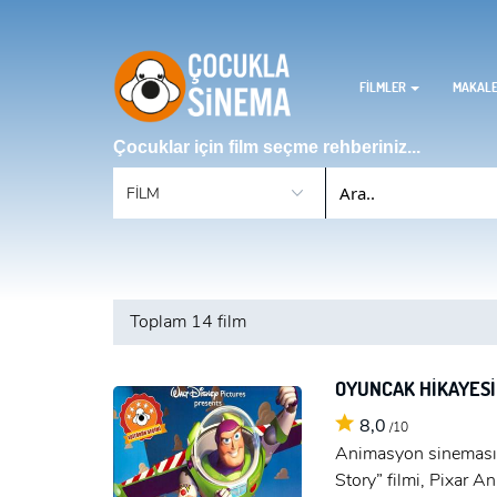
FİLMLER
MAKAL
Çocuklar için film seçme rehberiniz...
Toplam
14 film
OYUNCAK HİKAYES
8,0
/10
Animasyon sinemasına
Story” filmi, Pixar 