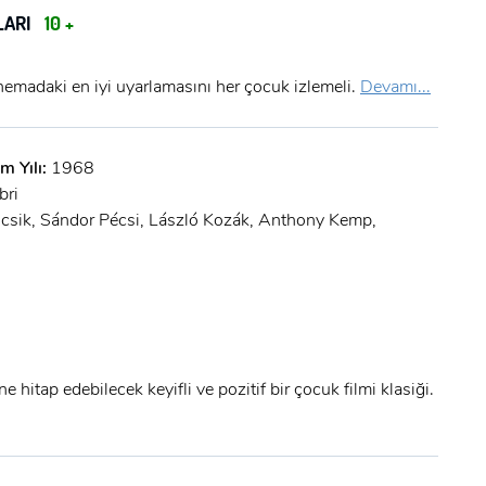
LARI
10 +
nemadaki en iyi uyarlamasını her çocuk izlemeli.
Devamı...
m Yılı:
1968
bri
öcsik, Sándor Pécsi, László Kozák, Anthony Kemp,
ne hitap edebilecek keyifli ve pozitif bir çocuk filmi klasiği.