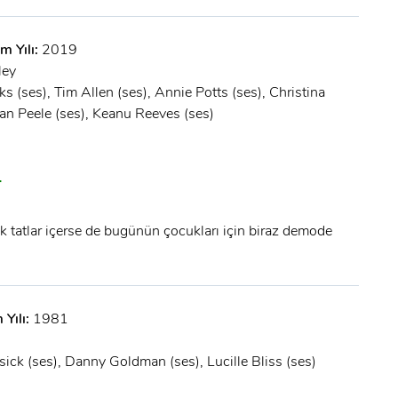
m Yılı:
2019
ley
 (ses), Tim Allen (ses), Annie Potts (ses), Christina
dan Peele (ses), Keanu Reeves (ses)
+
ik tatlar içerse de bugünün çocukları için biraz demode
 Yılı:
1981
ick (ses), Danny Goldman (ses), Lucille Bliss (ses)