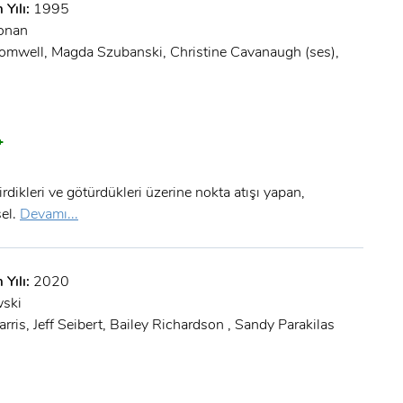
 Yılı:
1995
onan
omwell, Magda Szubanski, Christine Cavanaugh (ses),
+
dikleri ve götürdükleri üzerine nokta atışı yapan,
sel.
Devamı...
 Yılı:
2020
wski
arris, Jeff Seibert, Bailey Richardson , Sandy Parakilas