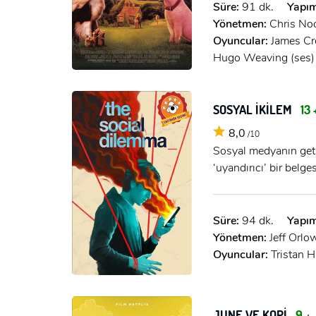
Süre:
91 dk.
Yapım
Yönetmen:
Chris No
Oyuncular:
James Cr
Hugo Weaving (ses)
SOSYAL İKİLEM
13 
8,0
/10
Sosyal medyanın getir
‘uyandırıcı’ bir belge
Süre:
94 dk.
Yapım
Yönetmen:
Jeff Orlo
Oyuncular:
Tristan H
JUNE VE KOPİ
9 +