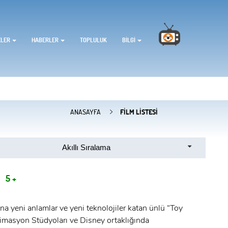
ELER
HABERLER
TOPLULUK
BILGI
ANASAYFA
FILM LISTESI
Akıllı Sıralama
İ
5 +
 yeni anlamlar ve yeni teknolojiler katan ünlü “Toy
Animasyon Stüdyoları ve Disney ortaklığında