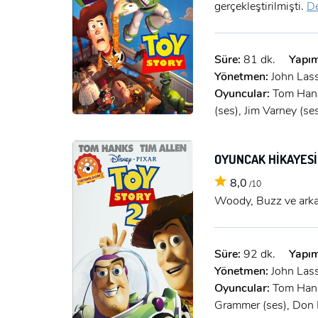
gerçekleştirilmişti.
De
Süre:
81 dk.
Yapım
Yönetmen:
John Lass
Oyuncular:
Tom Hanks
(ses), Jim Varney (se
OYUNCAK HİKAYESİ
8,0
/10
Woody, Buzz ve arkada
Süre:
92 dk.
Yapım
Yönetmen:
John Lass
Oyuncular:
Tom Hanks
Grammer (ses), Don R