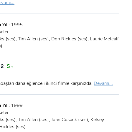
vamı...
 Yılı:
1995
eter
 (ses), Tim Allen (ses), Don Rickles (ses), Laurie Metcalf
s)
 2
5 +
şları daha eğlenceli ikinci filmle karşınızda.
Devamı...
 Yılı:
1999
eter
 (ses), Tim Allen (ses), Joan Cusack (ses), Kelsey
ickles (ses)