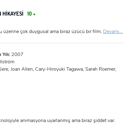
N HİKAYESİ
10 +
 üzerine çok duygusal ama biraz üzücü bir film.
Devamı...
 Yılı:
2007
llström
x
Gere, Joan Allen, Cary-Hiroyuki Tagawa, Sarah Roemer,
ÜYE OL
x
GIRIŞ YAP
Ad Soyad:
E-Posta:
eknolojiyle animasyona uyarlanmış ama biraz şiddet var.
E-Posta: