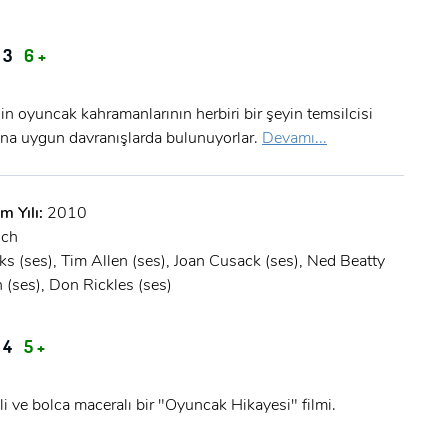
 3
6 +
n oyuncak kahramanlarının herbiri bir şeyin temsilcisi
rına uygun davranışlarda bulunuyorlar.
Devamı...
m Yılı:
2010
ich
s (ses), Tim Allen (ses), Joan Cusack (ses), Ned Beatty
 (ses), Don Rickles (ses)
 4
5 +
i ve bolca maceralı bir "Oyuncak Hikayesi" filmi.