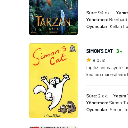
Süre:
94 dk.
Yapım
Yönetmen:
Reinhard
Oyuncular:
Kellan Lu
SIMON'S CAT
3 +
8,0
/10
İngiliz animasyon san
kedinin maceralarını 
Süre:
2 dk.
Yapım Y
Yönetmen:
Simon To
Oyuncular:
Simon To