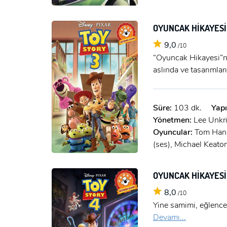
OYUNCAK HİKAYESİ
9,0
/10
“Oyuncak Hikayesi”ni
aslında ve tasarımla
Süre:
103 dk.
Yapı
Yönetmen:
Lee Unkr
Oyuncular:
Tom Hank
(ses), Michael Keaton
OYUNCAK HİKAYESİ
8,0
/10
Yine samimi, eğlencel
Devamı...