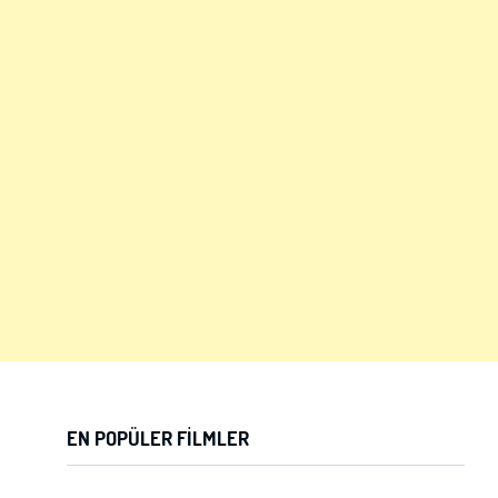
x
ÜYE OL
x
GIRIŞ YAP
Ad Soyad:
E-Posta:
E-Posta:
Şifre:
EN POPÜLER FILMLER
Şifre: