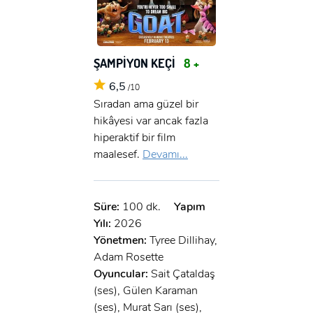
ŞAMPİYON KEÇİ
8 +
6,5
/10
Sıradan ama güzel bir
hikâyesi var ancak fazla
hiperaktif bir film
maalesef.
Devamı...
Süre:
100 dk.
Yapım
Yılı:
2026
Yönetmen:
Tyree Dillihay,
Adam Rosette
Oyuncular:
Sait Çataldaş
(ses), Gülen Karaman
(ses), Murat Sarı (ses),