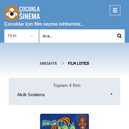
Toggle
navigati
Çocuklar için film seçme rehberiniz...
ANASAYFA
FILM LISTESI
Toplam
4 film
Akıllı Sıralama