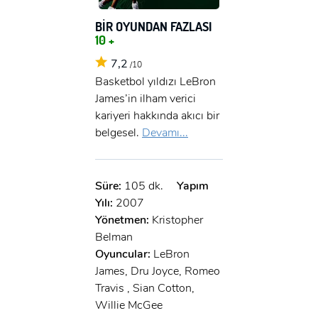
BİR OYUNDAN FAZLASI
10 +
7,2
/10
Basketbol yıldızı LeBron
James’in ilham verici
kariyeri hakkında akıcı bir
belgesel.
Devamı...
Süre:
105 dk.
Yapım
Yılı:
2007
Yönetmen:
Kristopher
Belman
Oyuncular:
LeBron
James, Dru Joyce, Romeo
Travis , Sian Cotton,
Willie McGee