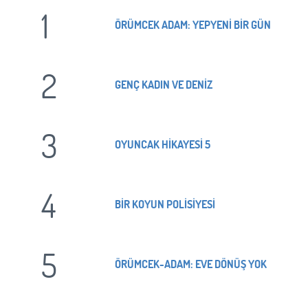
1
Beni Hatırla
Şifremi Unuttum ?
ÖRÜMCEK ADAM: YEPYENİ BİR GÜN
ÜYE OL
GIRIŞ
2
GIRIŞ
GENÇ KADIN VE DENİZ
3
OYUNCAK HİKAYESİ 5
4
BİR KOYUN POLİSİYESİ
5
ÖRÜMCEK-ADAM: EVE DÖNÜŞ YOK