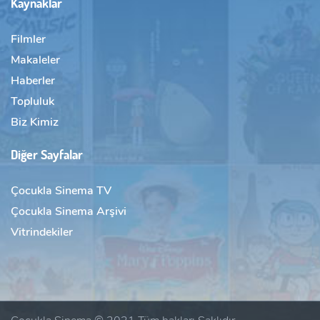
Kaynaklar
Filmler
Makaleler
Haberler
Topluluk
Biz Kimiz
Diğer Sayfalar
Çocukla Sinema TV
Çocukla Sinema Arşivi
Vitrindekiler