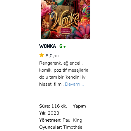
WONKA
6 +
8,0
/10
Rengarenk, eğlenceli,
komik, pozitif mesajlarla
dolu tam bir ‘kendini iyi
hisset’ filmi.
Devamı...
Süre:
116 dk.
Yapım
Yılı:
2023
Yönetmen:
Paul King
Oyuncular:
Timothée