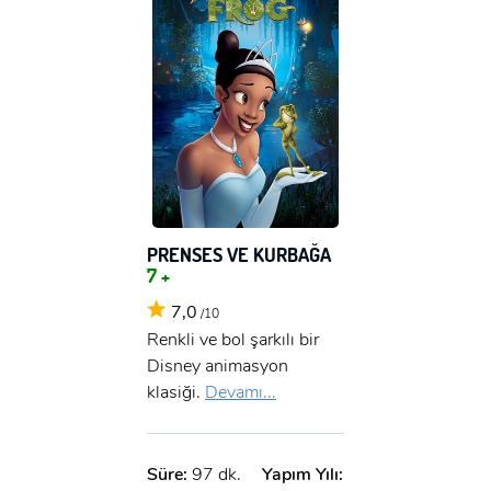
PRENSES VE KURBAĞA
7 +
7,0
/10
Renkli ve bol şarkılı bir
Disney animasyon
klasiği.
Devamı...
Süre:
97 dk.
Yapım Yılı: