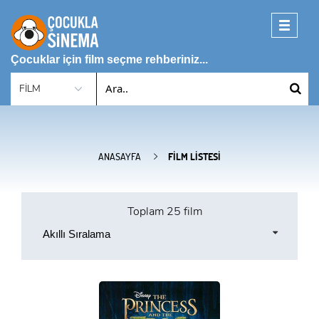
Toggle
navigati
Çocuklar için film seçme rehberiniz...
ANASAYFA
FILM LISTESI
Toplam
25 film
Akıllı Sıralama