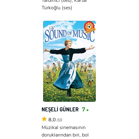
Yardımcı (ses), Kartal
Türkoğlu (ses)
NEŞELİ GÜNLER
7 +
8,0
/10
Müzikal sinemasının
doruklarından biri, bol