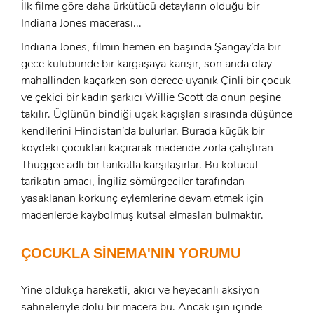
İlk filme göre daha ürkütücü detayların olduğu bir
Indiana Jones macerası...
Indiana Jones, filmin hemen en başında Şangay’da bir
gece kulübünde bir kargaşaya karışır, son anda olay
mahallinden kaçarken son derece uyanık Çinli bir çocuk
ve çekici bir kadın şarkıcı Willie Scott da onun peşine
takılır. Üçlünün bindiği uçak kaçışları sırasında düşünce
kendilerini Hindistan’da bulurlar. Burada küçük bir
köydeki çocukları kaçırarak madende zorla çalıştıran
Thuggee adlı bir tarikatla karşılaşırlar. Bu kötücül
x
tarikatın amacı, İngiliz sömürgeciler tarafından
ÜYE OL
yasaklanan korkunç eylemlerine devam etmek için
x
madenlerde kaybolmuş kutsal elmasları bulmaktır.
GIRIŞ YAP
Ad Soyad:
ÇOCUKLA SİNEMA'NIN YORUMU
E-Posta:
E-Posta:
Yine oldukça hareketli, akıcı ve heyecanlı aksiyon
sahneleriyle dolu bir macera bu. Ancak işin içinde