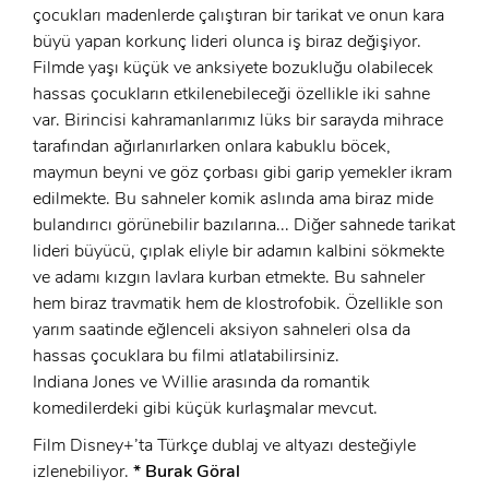
Şifre:
çocukları madenlerde çalıştıran bir tarikat ve onun kara
büyü yapan korkunç lideri olunca iş biraz değişiyor.
Şifre:
Filmde yaşı küçük ve anksiyete bozukluğu olabilecek
hassas çocukların etkilenebileceği özellikle iki sahne
Beni Hatırla
Şifremi Unuttum ?
var. Birincisi kahramanlarımız lüks bir sarayda mihrace
tarafından ağırlanırlarken onlara kabuklu böcek,
ÜYE OL
GIRIŞ
maymun beyni ve göz çorbası gibi garip yemekler ikram
edilmekte. Bu sahneler komik aslında ama biraz mide
bulandırıcı görünebilir bazılarına... Diğer sahnede tarikat
GIRIŞ
lideri büyücü, çıplak eliyle bir adamın kalbini sökmekte
ve adamı kızgın lavlara kurban etmekte. Bu sahneler
hem biraz travmatik hem de klostrofobik. Özellikle son
yarım saatinde eğlenceli aksiyon sahneleri olsa da
hassas çocuklara bu filmi atlatabilirsiniz.
Indiana Jones ve Willie arasında da romantik
komedilerdeki gibi küçük kurlaşmalar mevcut.
Film Disney+’ta Türkçe dublaj ve altyazı desteğiyle
izlenebiliyor.
* Burak Göral