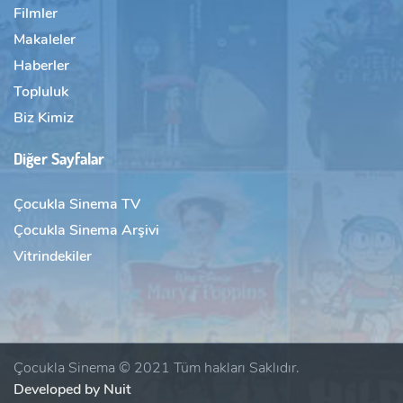
Filmler
Makaleler
Haberler
Topluluk
Biz Kimiz
Diğer Sayfalar
Çocukla Sinema TV
Çocukla Sinema Arşivi
Vitrindekiler
Çocukla Sinema © 2021 Tüm hakları Saklıdır.
Developed by Nuit