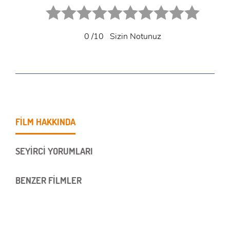
1 star.
2 stars.
3 stars.
4 stars.
5 stars.
6 star.
7 star.
8 star.
9 star.
10 star.
0
/10
Sizin Notunuz
FİLM HAKKINDA
SEYİRCİ YORUMLARI
BENZER FİLMLER