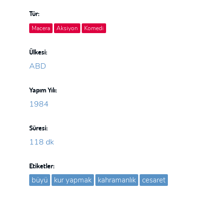
Tür:
Macera
Aksiyon
Komedi
Ülkesi:
ABD
Yapım Yılı:
1984
Süresi:
118 dk
Etiketler:
büyü
kur yapmak
kahramanlık
cesaret