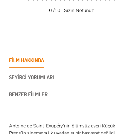
0
/10
Sizin Notunuz
FİLM HAKKINDA
SEYİRCİ YORUMLARI
BENZER FİLMLER
Antoine de Saint-Exupéry’nin ölümsüz eseri Küçük
Prens’in sinemaya ilk uyarlanışı bir başyapıt değildi