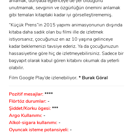
anlamak, dünyada eğlenceye de yer olduğunu
unutmamak, sevginin ve özgürlüğün önemini anlamak
Beni Hatırla
Şifremi Unuttum ?
gibi temaları kitaptaki kadar iyi görselleştirememiş.
ÜYE OL
“Küçük Prens”in 2015 yapımı animasyonunun dıışında
GIRIŞ
kitaba daha sadık olan bu filmi ille de izletmek
istiyorsanız, çocuğunuz en az 10 yaşına gelinceye
GIRIŞ
kadar beklemenizi tavsiye ederiz. Ya da çocuğunuzun
hassasiyetine göre hiç de izletmeyebilirsiniz. Sadece bir
başyapıt olarak kabul gören kitabını okumak da yeterli
olabilir.
Film Google Play’de izlenebiliyor.
* Burak Göral
Pozitif mesajlar:
****
Flörtöz durumlar:
-
Şiddet/Korku ögesi:
***
Argo Kullanımı:
-
Alkol-sigara kullanımı:
-
Oyuncak isteme potansiyeli:
-