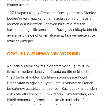
kitabın aksine.
1974 yapımı Küçük Prens, tecrübeli yönetmen Stanley
Donen’in yarı müzikal bir anlayışla yapmış olmasına
rağmen ağır bir ritmde ilerleyen bir film olmaktan
kurtulamamıştı, ilk sorunu bu. Bazı şeyler kitapla birebir
aynı ama yine de okurken aldığımız tadı vermekten çok
x
uzak çekilmişler.
ÜYE OL
x
ÇOCUKLA SİNEMA'NIN YORUMU
GIRIŞ YAP
Ad Soyad:
Aslında bu filmi çok fazla öneremiyor oluşumuzun
E-Posta:
ikinci bir nedeni daha var: Kitapta bu filmdeki kadar
“net” bir final yoktur. Bu filmin sonunda ise Küçük
E-Posta:
Prens yılan ısırığıyla ölüyor! Üstelik yönetmen Donen
bu sahneyi uzattıkça da uzatıyor. Bazı çocuklar bundan
Şifre:
çok kötü etkilenebilir. Film kitaptaki kimi temaları; yani
Şifre:
kibirli olmamak, görmek ile bakmak arasındaki farkı