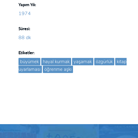
Yapım Yılı:
1974
Süresi:
88 dk
Etiketler:
büyümek
hayal kurmak
yaşamak
özgürlük
kitap
uyarlaması
öğrenme aşkı