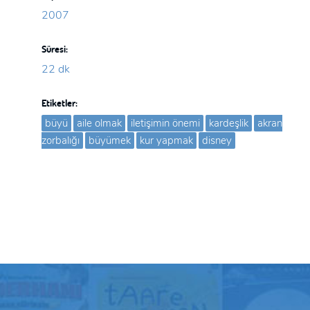
2007
Süresi:
22 dk
Etiketler:
büyü
aile olmak
iletişimin önemi
kardeşlik
akran
zorbalığı
büyümek
kur yapmak
disney