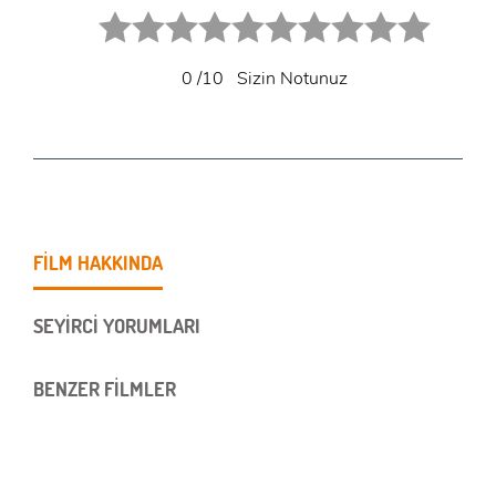
1 star.
2 stars.
3 stars.
4 stars.
5 stars.
6 star.
7 star.
8 star.
9 star.
10 star.
0
/10
Sizin Notunuz
FİLM HAKKINDA
SEYİRCİ YORUMLARI
BENZER FİLMLER