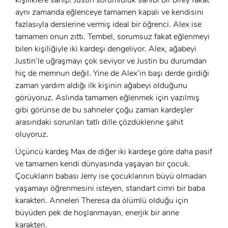
GIRIŞ YAP
Ad Soyad:
aynı zamanda eğlenceye tamamen kapalı ve kendisini
fazlasıyla derslerine vermiş ideal bir öğrenci. Alex ise
E-Posta:
tamamen onun zıttı. Tembel, sorumsuz fakat eğlenmeyi
bilen kişiliğiyle iki kardeşi dengeliyor. Alex, ağabeyi
E-Posta:
Justin’le uğraşmayı çok seviyor ve Justin bu durumdan
hiç de memnun değil. Yine de Alex’in başı derde girdiği
Şifre:
zaman yardım aldığı ilk kişinin ağabeyi olduğunu
Şifre:
görüyoruz. Aslında tamamen eğlenmek için yazılmış
gibi görünse de bu sahneler çoğu zaman kardeşler
arasındaki sorunları tatlı dille çözdüklerine şahit
Beni Hatırla
Şifremi Unuttum ?
oluyoruz.
ÜYE OL
GIRIŞ
Üçüncü kardeş Max de diğer iki kardeşe göre daha pasif
ve tamamen kendi dünyasında yaşayan bir çocuk.
Çocukların babası Jerry ise çocuklarının büyü olmadan
GIRIŞ
yaşamayı öğrenmesini isteyen, standart cimri bir baba
karakteri. Anneleri Theresa da ölümlü olduğu için
büyüden pek de hoşlanmayan, enerjik bir anne
karakteri.