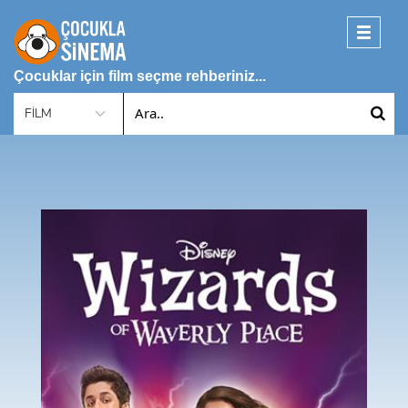
Toggle
navigati
Çocuklar için film seçme rehberiniz...