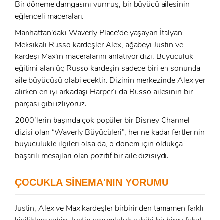
Bir döneme damgasını vurmuş, bir büyücü ailesinin
eğlenceli maceraları.
Manhattan'daki Waverly Place'de yaşayan İtalyan-
Meksikalı Russo kardeşler Alex, ağabeyi Justin ve
kardeşi Max'in maceralarını anlatıyor dizi. Büyücülük
eğitimi alan üç Russo kardeşin sadece biri en sonunda
aile büyücüsü olabilecektir. Dizinin merkezinde Alex yer
alırken en iyi arkadaşı Harper’ı da Russo ailesinin bir
parçası gibi izliyoruz.
2000’lerin başında çok popüler bir Disney Channel
dizisi olan “Waverly Büyücüleri”, her ne kadar fertlerinin
büyücülükle ilgileri olsa da, o dönem için oldukça
başarılı mesajları olan pozitif bir aile dizisiydi.
ÇOCUKLA SİNEMA'NIN YORUMU
x
ÜYE OL
Justin, Alex ve Max kardeşler birbirinden tamamen farklı
x
kişiliklere sahip. Justin sorumluluk sahibi bir birey fakat