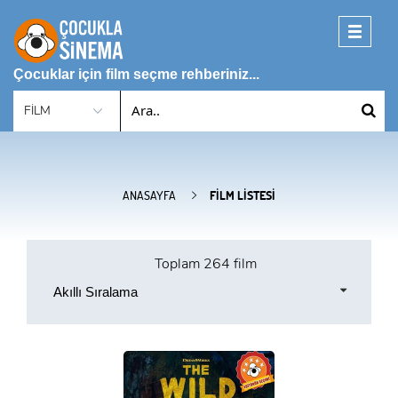
Toggle
navigati
Çocuklar için film seçme rehberiniz...
ANASAYFA
FILM LISTESI
Toplam
264 film
Akıllı Sıralama