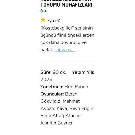
TOHUMU MUHAFIZLARI
4 +
7,5
/10
“Köstebekgiller” serisinin
üçüncü filmi öncekilerden
çok daha doyurucu ve
parlak.
Devamı...
Süre:
90 dk.
Yapım Yılı:
2025
Yönetmen:
Ekin Pandır
Oyuncular:
Beren
Gökyıldız, Mehmet
Aybars Kaya, Beyti Engin,
Pınar Altuğ Atacan,
Jennifer Boyner