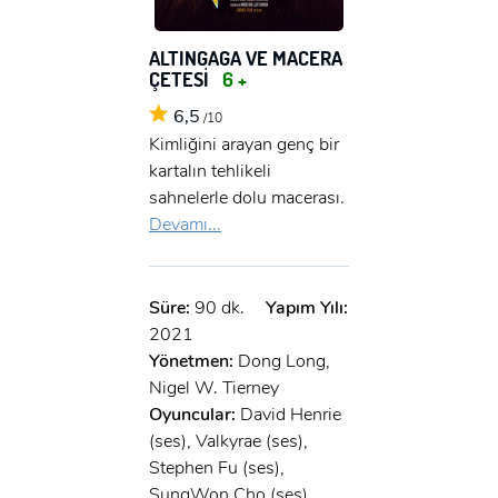
x
GIRIŞ YAP
Ad Soyad:
ALTINGAGA VE MACERA
ÇETESİ
6 +
E-Posta:
6,5
/10
E-Posta:
Kimliğini arayan genç bir
kartalın tehlikeli
Şifre:
sahnelerle dolu macerası.
Şifre:
Devamı...
Beni Hatırla
Şifremi Unuttum ?
Süre:
90 dk.
Yapım Yılı:
ÜYE OL
2021
GIRIŞ
Yönetmen:
Dong Long,
Nigel W. Tierney
GIRIŞ
Oyuncular:
David Henrie
(ses), Valkyrae (ses),
Stephen Fu (ses),
SungWon Cho (ses)