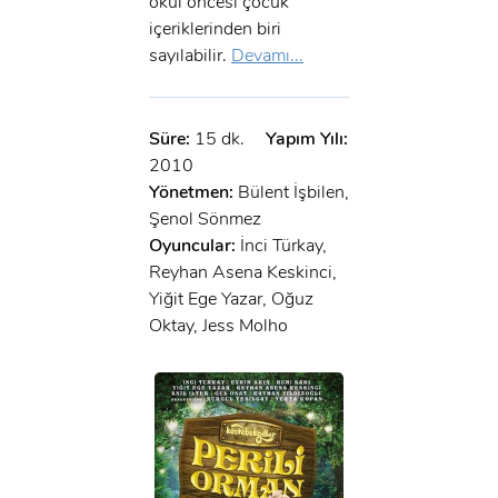
okul öncesi çocuk
içeriklerinden biri
sayılabilir.
Devamı...
Süre:
15 dk.
Yapım Yılı:
2010
Yönetmen:
Bülent İşbilen,
Şenol Sönmez
Oyuncular:
İnci Türkay,
Reyhan Asena Keskinci,
Yiğit Ege Yazar, Oğuz
Oktay, Jess Molho