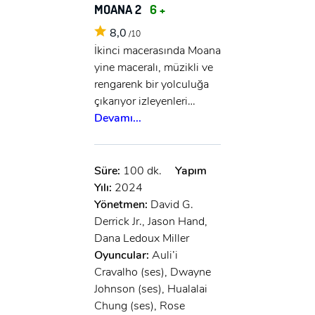
MOANA 2
6 +
8,0
/10
İkinci macerasında Moana
yine maceralı, müzikli ve
rengarenk bir yolculuğa
çıkarıyor izleyenleri…
Devamı...
Süre:
100 dk.
Yapım
Yılı:
2024
Yönetmen:
David G.
Derrick Jr., Jason Hand,
Dana Ledoux Miller
Oyuncular:
Auli’i
Cravalho (ses), Dwayne
Johnson (ses), Hualalai
Chung (ses), Rose