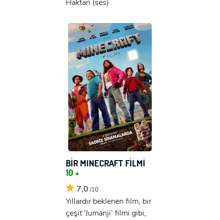
Haktan (ses)
BİR MINECRAFT FİLMİ
10 +
7,0
/10
Yıllardır beklenen film, bir
çeşit ‘Jumanji’ filmi gibi,