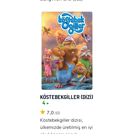
KÖSTEBEKGİLLER (DİZİ)
4 +
7,0
/10
Köstebekgiller dizisi,
ülkemizde üretilmiş en iyi