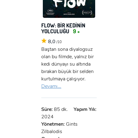
FLOW: BİR KEDİNİN
YOLCULUĞU
9 +
8,0
/10
Baştan sona diyalogsuz
olan bu filmde, yalnız bir
kedi dünyayı su altında
bırakan büyük bir selden
kurtulmaya çalışıyor.
Devamı...
Süre:
85 dk.
Yapım Yılı:
2024
Yönetmen:
Gints
Zilbalodis