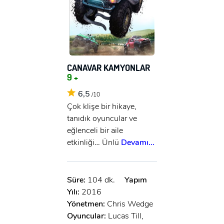
CANAVAR KAMYONLAR
9 +
6,5
/10
Çok klişe bir hikaye,
tanıdık oyuncular ve
eğlenceli bir aile
etkinliği… Ünlü
Devamı...
Süre:
104 dk.
Yapım
Yılı:
2016
Yönetmen:
Chris Wedge
Oyuncular:
Lucas Till,