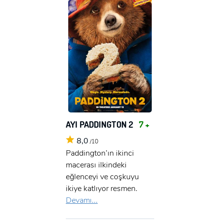
AYI PADDINGTON 2
7 +
8,0
/10
Paddington’ın ikinci
macerası ilkindeki
eğlenceyi ve coşkuyu
ikiye katlıyor resmen.
Devamı...