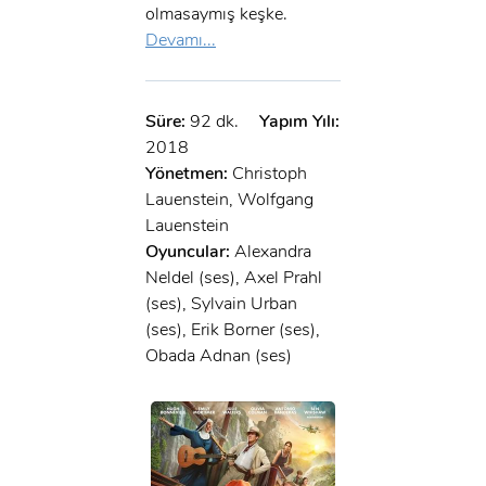
olmasaymış keşke.
Devamı...
Süre:
92 dk.
Yapım Yılı:
2018
Yönetmen:
Christoph
Lauenstein, Wolfgang
Lauenstein
Oyuncular:
Alexandra
Neldel (ses), Axel Prahl
(ses), Sylvain Urban
(ses), Erik Borner (ses),
Obada Adnan (ses)