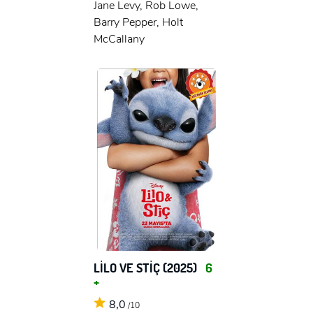
Jane Levy, Rob Lowe,
Barry Pepper, Holt
McCallany
LİLO VE STİÇ (2025)
6
+
8,0
/10