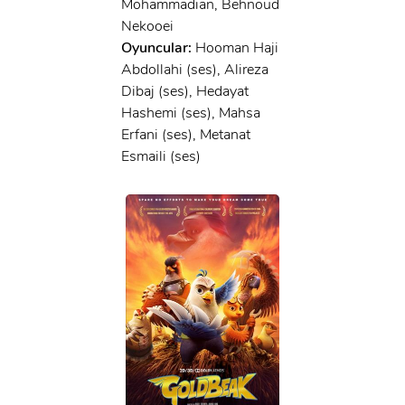
Mohammadian, Behnoud
Nekooei
Oyuncular:
Hooman Haji
Abdollahi (ses), Alireza
Dibaj (ses), Hedayat
Hashemi (ses), Mahsa
Erfani (ses), Metanat
Esmaili (ses)
x
ÜYE OL