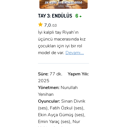
TAY 3: ENDÜLÜS
6 +
7,0
/10
İyi kalpli tay Riyah’ın
üçüncü macerasında kız
çocukları için iyi bir rol
model de var.
Devamı...
Süre:
77 dk.
Yapım Yılı:
2025
Yönetmen:
Nurullah
Yenihan
Oyuncular:
Sinan Divrik
(ses), Fatih Özkul (ses),
Ekin Ayça Gümüş (ses),
Emin Yaraç (ses), Nur