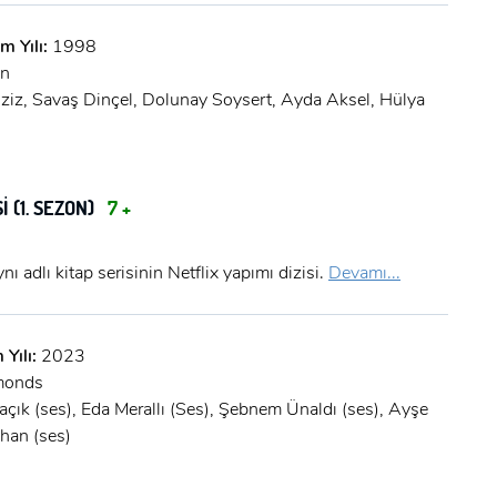
m Yılı:
1998
an
ziz, Savaş Dinçel, Dolunay Soysert, Ayda Aksel, Hülya
 (1. SEZON)
7 +
nı adlı kitap serisinin Netflix yapımı dizisi.
Devamı...
 Yılı:
2023
monds
açık (ses), Eda Merallı (Ses), Şebnem Ünaldı (ses), Ayşe
ahan (ses)