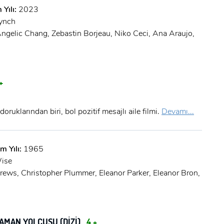
Şifre:
 Yılı:
2023
ynch
Şifre:
Angelic Chang, Zebastin Borjeau, Niko Ceci, Ana Araujo,
Beni Hatırla
Şifremi Unuttum ?
+
ÜYE OL
GIRIŞ
ruklarından biri, bol pozitif mesajlı aile filmi.
Devamı...
GIRIŞ
m Yılı:
1965
ise
drews, Christopher Plummer, Eleanor Parker, Eleanor Bron,
AMAN YOLCUSU (DIZI)
4 +