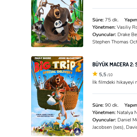
Süre:
75 dk.
Yapım
Yönetmen:
Vasiliy R
Oyuncular:
Drake Bel
Stephen Thomas Och
BÜYÜK MACERA 2: 
5,5
/10
İlk filmdeki hikayeyi
Süre:
90 dk.
Yapım
Yönetmen:
Natalya N
Oyuncular:
Daniel M
Jacobsen (ses), Dav