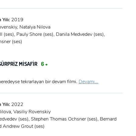
 Yılı:
2019
ovenskiy, Natalya Nilova
l (ses), Pauly Shore (ses), Danila Medvedev (ses),
sner (ses)
SÜRPRİZ MİSAFİR
6 +
 neredeyse tekrarlayan bir devam filmi.
Devamı...
 Yılı:
2022
ilova, Vasiliy Rovenskiy
edvedev (ses), Stephen Thomas Ochsner (ses), Bernard
id Andrew Grout (ses)