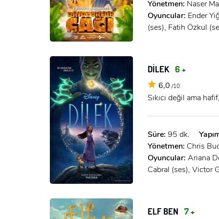
Yönetmen:
Naser Mar
Oyuncular:
Ender Yiğ
(ses), Fatih Özkul (s
DİLEK
6 +
6,0
/10
Sıkıcı değil ama hafi
Süre:
95 dk.
Yapım
Yönetmen:
Chris Bu
Oyuncular:
Ariana De
Cabral (ses), Victor 
ELF BEN
7 +