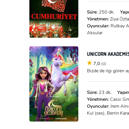
Süre:
250 dk.
Yapı
Yönetmen:
Ziya Özt
Oyuncular:
Rutkay A
Aksular
UNICORN AKADEMİSİ
7,0
/10
Bizde de ilgi gören ay
Süre:
23 dk.
Yapım
Yönetmen:
Cassi Si
Oyuncular:
İrem Alnı
Kul (ses), Berrin Kar