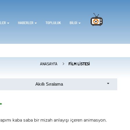
ELER
HABERLER
TOPLULUK
BILGI
ANASAYFA
FILM LISTESI
Akıllı Sıralama
+
pımı kaba saba bir mizah anlayışı içeren animasyon.