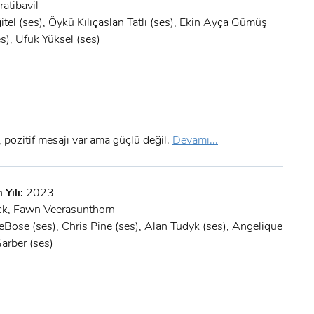
atibavil
itel (ses), Öykü Kılıçaslan Tatlı (ses), Ekin Ayça Gümüş
es), Ufuk Yüksel (ses)
f, pozitif mesajı var ama güçlü değil.
Devamı...
 Yılı:
2023
ck, Fawn Veerasunthorn
Bose (ses), Chris Pine (ses), Alan Tudyk (ses), Angelique
Garber (ses)