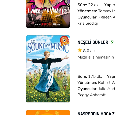
Süre:
22 dk.
Yapım
Yönetmen:
Tommy L
Oyuncular:
Kaileen 
Kris Siddiqi
NEŞELİ GÜNLER
7 
8,0
/10
Müzikal sinemasının do
Süre:
175 dk.
Yapı
Yönetmen:
Robert W
Oyuncular:
Julie An
Peggy Ashcroft
NASREDDİN HOCA Z