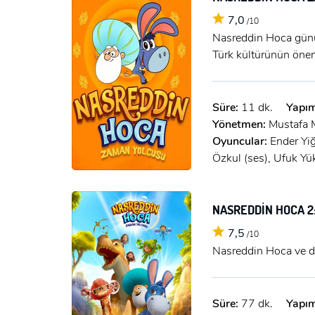
7,0
/10
Nasreddin Hoca günü
Türk kültürünün önem
Süre:
11 dk.
Yapım
Yönetmen:
Mustafa 
Oyuncular:
Ender Yiğ
Özkul (ses), Ufuk Yük
NASREDDİN HOCA 2
7,5
/10
Nasreddin Hoca ve di
Süre:
77 dk.
Yapım