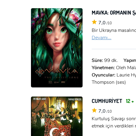
MAVKA: ORMANIN Ş
7,0
/10
Bir Ukrayna masalınd
Devamı...
Süre:
99 dk.
Yapım
Yönetmen:
Oleh Mal
Oyuncular:
Laurie H
Thompson (ses)
CUMHURİYET
12 +
7,0
/10
Kurtuluş Savaşı sonr
etmek için verdikleri