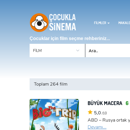
FİLMLER
MAKAL
Çocuklar için film seçme rehberiniz...
Toplam
264 film
BÜYÜK MACERA
6 
5,0
/10
ABD – Rusya ortak ya
Devamı...