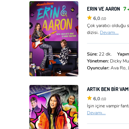
ERIN VE AARON
7 
6,0
/10
Çok yaratıcı olduğu 
dizisi.
Devamı...
Süre:
22 dk.
Yapım
Yönetmen:
Dicky Mu
Oyuncular:
Ava Ro, J
ARTIK BEN BİR VA
6,0
/10
İşin içine vampir fan
Devamı...