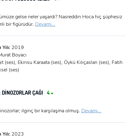
müze gelse neler yaşardı? Nasreddin Hoca hiç şüphesiz
li bir figürüdür.
Devamı...
 Yılı:
2019
Murat Boyacı
it (ses), Ekinsu Karaata (ses), Öykü Kılıçaslan (ses), Fatih
sel (ses)
: DİNOZORLAR ÇAĞI
4 +
nozorlar; ilginç bir karşılaşma olmuş.
Devamı...
 Yılı:
2023