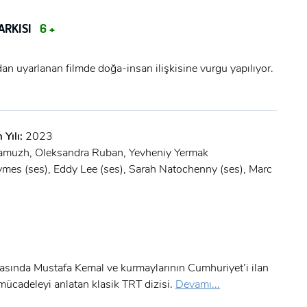
ARKISI
6 +
an uyarlanan filmde doğa-insan ilişkisine vurgu yapılıyor.
 Yılı:
2023
amuzh, Oleksandra Ruban, Yevheniy Yermak
ymes (ses), Eddy Lee (ses), Sarah Natochenny (ses), Marc
asında Mustafa Kemal ve kurmaylarının Cumhuriyet’i ilan
 mücadeleyi anlatan klasik TRT dizisi.
Devamı...