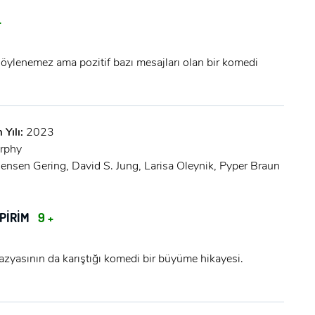
+
söylenemez ama pozitif bazı mesajları olan bir komedi
 Yılı:
2023
x
rphy
ÜYE OL
ensen Gering, David S. Jung, Larisa Oleynik, Pyper Braun
x
GIRIŞ YAP
MPİRİM
9 +
Ad Soyad:
E-Posta:
tazyasının da karıştığı komedi bir büyüme hikayesi.
E-Posta: