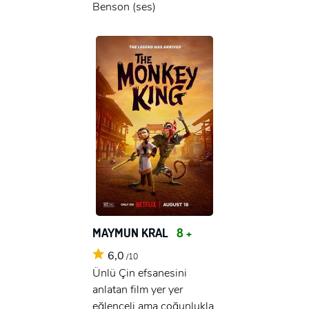
Benson (ses)
MAYMUN KRAL
8 +
6,0
/10
Ünlü Çin efsanesini
anlatan film yer yer
eğlenceli ama çoğunlukla