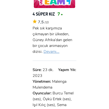
4 SÜPER KIZ
7 +
7,5
/10
Pek sık karşımıza
çıkmayan bir ülkeden,
Güney Afrika’dan gelen
bir çocuk animasyon
dizisi.
Devamı...
Süre:
23 dk.
Yapım Yılı:
2023
Yönetmen:
Malenga
Mulendema
Oyuncular:
Burcu Temel
(ses), Öykü Ertek (ses),
Işıl Kılıç (ses), Sema