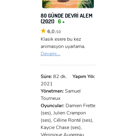
80 GÜNDE DEVRİ ALEM
(2021)
6 +
6,0
/10
Klasik esere bu kez
animasyon uyarlama.
Devamı...
Süre:
82 dk.
Yapım Yılı:
2021
Yönetmen:
Samuel
Tourneux
Oyuncular:
Damien Frette
(ses), Julien Crampon
(ses), Céline Ronté (ses),
Kaycie Chase (ses),
Véronique Augereau