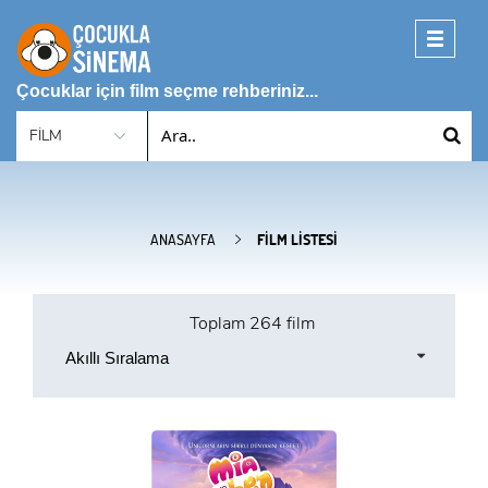
Toggle
navigati
Çocuklar için film seçme rehberiniz...
ANASAYFA
FILM LISTESI
Toplam
264 film
Akıllı Sıralama