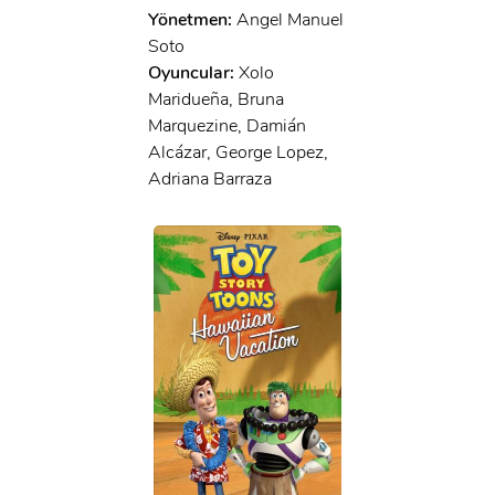
Yönetmen:
Angel Manuel
Soto
Oyuncular:
Xolo
Maridueña, Bruna
Marquezine, Damián
Alcázar, George Lopez,
Adriana Barraza
x
ÜYE OL