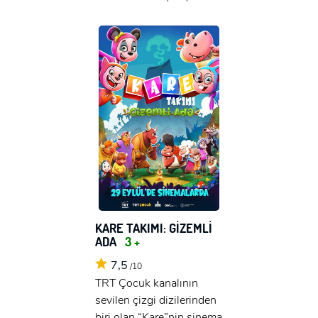
KARE TAKIMI: GİZEMLİ
ADA
3 +
7,5
/10
TRT Çocuk kanalının
sevilen çizgi dizilerinden
biri olan “Kare”nin sinema