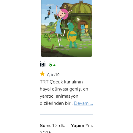
İBİ
5 +
7,5
/10
TRT Çocuk kanalının
hayal dünyası geniş, en
yaratıcı animasyon
dizilerinden biri.
Devamı...
Süre:
12 dk.
Yapım Yılı:
2015