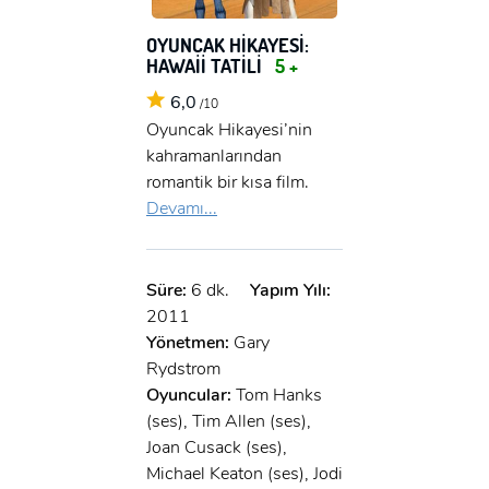
x
GIRIŞ YAP
Ad Soyad:
OYUNCAK HİKAYESİ:
HAWAİİ TATİLİ
5 +
E-Posta:
6,0
/10
E-Posta:
Oyuncak Hikayesi’nin
kahramanlarından
romantik bir kısa film.
Şifre:
Devamı...
Şifre:
Beni Hatırla
Şifremi Unuttum ?
Süre:
6 dk.
Yapım Yılı:
2011
ÜYE OL
GIRIŞ
Yönetmen:
Gary
Rydstrom
Oyuncular:
Tom Hanks
GIRIŞ
(ses), Tim Allen (ses),
Joan Cusack (ses),
Michael Keaton (ses), Jodi