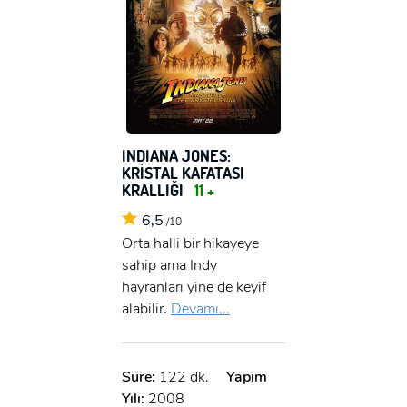
INDIANA JONES:
KRİSTAL KAFATASI
KRALLIĞI
11 +
6,5
/10
Orta halli bir hikayeye
sahip ama Indy
hayranları yine de keyif
alabilir.
Devamı...
Süre:
122 dk.
Yapım
Yılı:
2008