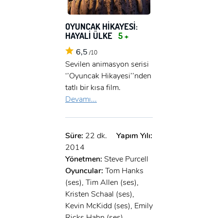
OYUNCAK HİKAYESİ:
HAYALİ ÜLKE
5 +
6,5
/10
Sevilen animasyon serisi
‘’Oyuncak Hikayesi’’nden
tatlı bir kısa film.
Devamı...
Süre:
22 dk.
Yapım Yılı:
2014
Yönetmen:
Steve Purcell
Oyuncular:
Tom Hanks
(ses), Tim Allen (ses),
Kristen Schaal (ses),
Kevin McKidd (ses), Emily
Ricks Hahn (ses)