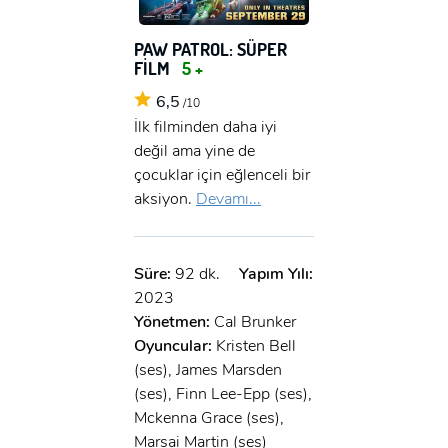
PAW PATROL: SÜPER
FİLM
5 +
6,5
/10
İlk filminden daha iyi
değil ama yine de
çocuklar için eğlenceli bir
aksiyon.
Devamı...
Süre:
92 dk.
Yapım Yılı:
2023
Yönetmen:
Cal Brunker
Oyuncular:
Kristen Bell
(ses), James Marsden
(ses), Finn Lee-Epp (ses),
Mckenna Grace (ses),
Marsai Martin (ses)