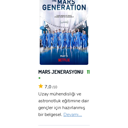
MARS JENERASYONU
11
+
7,0
/10
Uzay mühendisliği ve
astronotluk eğitimine dair
gençler için hazırlanmış
bir belgesel.
Devamı...