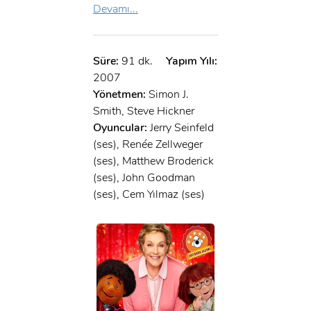
Devamı...
Süre:
91 dk.
Yapım Yılı:
2007
Yönetmen:
Simon J.
Smith, Steve Hickner
Oyuncular:
Jerry Seinfeld
(ses), Renée Zellweger
(ses), Matthew Broderick
(ses), John Goodman
(ses), Cem Yılmaz (ses)