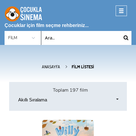
Toggle
navigati
Çocuklar için film seçme rehberiniz...
ANASAYFA
FILM LISTESI
Toplam
197 film
Akıllı Sıralama