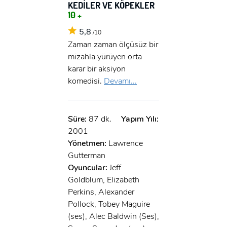
KEDİLER VE KÖPEKLER
10 +
5,8
/10
Zaman zaman ölçüsüz bir
mizahla yürüyen orta
karar bir aksiyon
komedisi.
Devamı...
Süre:
87 dk.
Yapım Yılı:
2001
Yönetmen:
Lawrence
Gutterman
Oyuncular:
Jeff
Goldblum, Elizabeth
Perkins, Alexander
x
Pollock, Tobey Maguire
ÜYE OL
(ses), Alec Baldwin (Ses),