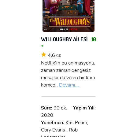
WILLOUGHBY AİLESİ
10
+
4,6
/10
Netflix’in bu animasyonu,
zaman zaman dengesiz
mesajlar da veren bir kara
komedi.
Devamı...
Süre:
90 dk.
Yapım Yılı:
2020
Yönetmen:
Kris Pearn,
Cory Evans , Rob