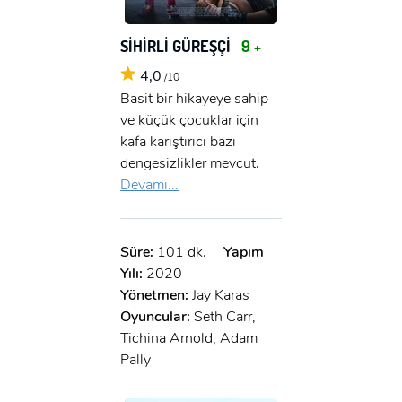
SİHİRLİ GÜREŞÇİ
9 +
4,0
/10
Basit bir hikayeye sahip
ve küçük çocuklar için
kafa karıştırıcı bazı
dengesizlikler mevcut.
Devamı...
Süre:
101 dk.
Yapım
Yılı:
2020
Yönetmen:
Jay Karas
Oyuncular:
Seth Carr,
Tichina Arnold, Adam
Pally