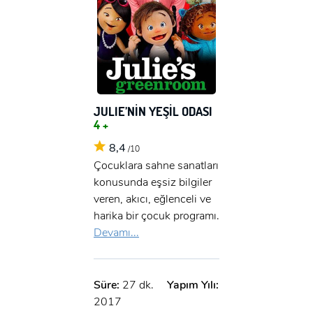
JULIE’NİN YEŞİL ODASI
4 +
8,4
/10
Çocuklara sahne sanatları
konusunda eşsiz bilgiler
veren, akıcı, eğlenceli ve
harika bir çocuk programı.
Devamı...
Süre:
27 dk.
Yapım Yılı:
2017