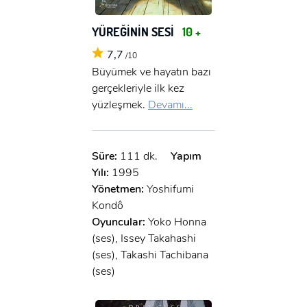
YÜREĞİNİN SESİ
10 +
7,7
/10
Büyümek ve hayatın bazı
gerçekleriyle ilk kez
yüzleşmek.
Devamı...
Süre:
111 dk.
Yapım
Yılı:
1995
Yönetmen:
Yoshifumi
Kondô
Oyuncular:
Yoko Honna
(ses), Issey Takahashi
(ses), Takashi Tachibana
(ses)