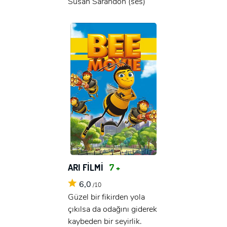
Susan Sarandon (ses)
x
GIRIŞ YAP
Ad Soyad:
E-Posta:
E-Posta:
Şifre:
Şifre:
Beni Hatırla
Şifremi Unuttum ?
ÜYE OL
GIRIŞ
ARI FİLMİ
7 +
6,0
GIRIŞ
/10
Güzel bir fikirden yola
çıkılsa da odağını giderek
kaybeden bir seyirlik.