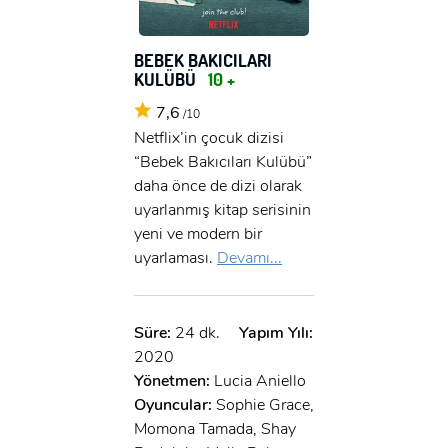
BEBEK BAKICILARI
KULÜBÜ
10 +
7,6
/10
Netflix’in çocuk dizisi
“Bebek Bakıcıları Kulübü”
daha önce de dizi olarak
uyarlanmış kitap serisinin
yeni ve modern bir
uyarlaması.
Devamı...
Süre:
24 dk.
Yapım Yılı:
2020
Yönetmen:
Lucia Aniello
Oyuncular:
Sophie Grace,
Momona Tamada, Shay