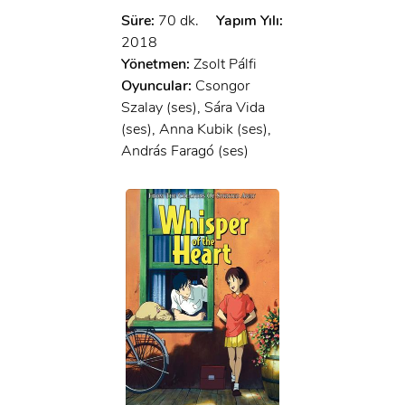
Süre:
70 dk.
Yapım Yılı:
2018
Yönetmen:
Zsolt Pálfi
Oyuncular:
Csongor
Szalay (ses), Sára Vida
(ses), Anna Kubik (ses),
András Faragó (ses)