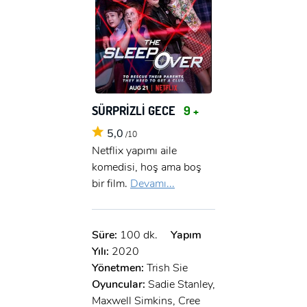
SÜRPRİZLİ GECE
9 +
5,0
/10
Netflix yapımı aile
komedisi, hoş ama boş
bir film.
Devamı...
Süre:
100 dk.
Yapım
Yılı:
2020
Yönetmen:
Trish Sie
Oyuncular:
Sadie Stanley,
Maxwell Simkins, Cree