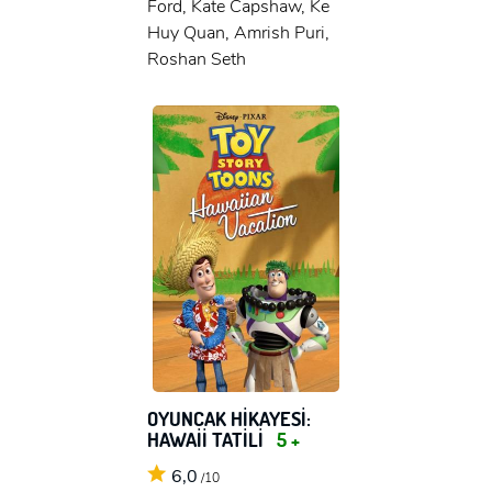
Ford, Kate Capshaw, Ke
Huy Quan, Amrish Puri,
Roshan Seth
OYUNCAK HİKAYESİ:
HAWAİİ TATİLİ
5 +
6,0
/10