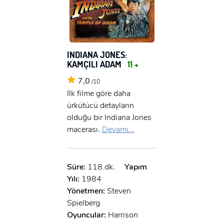
INDIANA JONES:
KAMÇILI ADAM
11 +
7,0
/10
İlk filme göre daha
ürkütücü detayların
olduğu bir Indiana Jones
macerası.
Devamı...
Süre:
118 dk.
Yapım
Yılı:
1984
Yönetmen:
Steven
Spielberg
Oyuncular:
Harrison