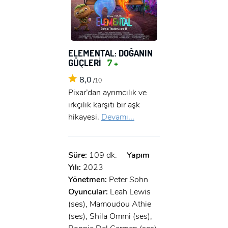
ELEMENTAL: DOĞANIN
GÜÇLERİ
7 +
8,0
/10
Pixar’dan ayrımcılık ve
ırkçılık karşıtı bir aşk
hikayesi.
Devamı...
Süre:
109 dk.
Yapım
Yılı:
2023
Yönetmen:
Peter Sohn
Oyuncular:
Leah Lewis
(ses), Mamoudou Athie
(ses), Shila Ommi (ses),