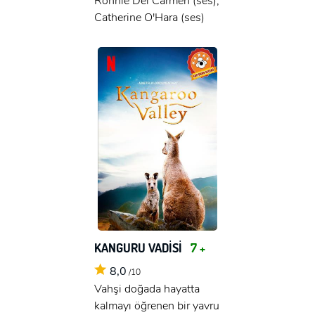
Ronnie Del Carmen (ses),
Catherine O'Hara (ses)
KANGURU VADİSİ
7 +
8,0
/10
Vahşi doğada hayatta
kalmayı öğrenen bir yavru