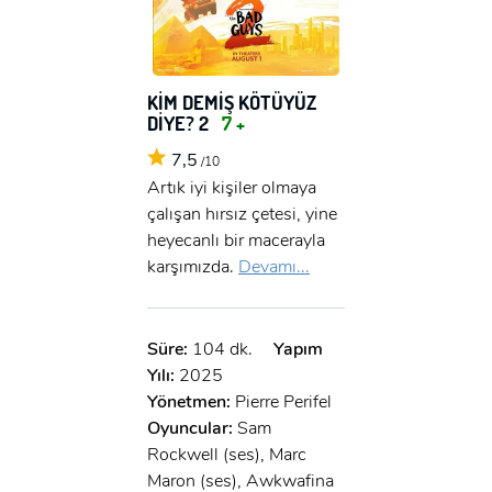
x
ÜYE OL
x
KİM DEMİŞ KÖTÜYÜZ
GIRIŞ YAP
Ad Soyad:
DİYE? 2
7 +
7,5
/10
E-Posta:
Artık iyi kişiler olmaya
E-Posta:
çalışan hırsız çetesi, yine
heyecanlı bir macerayla
karşımızda.
Devamı...
Şifre:
Şifre:
Süre:
104 dk.
Yapım
Beni Hatırla
Şifremi Unuttum ?
Yılı:
2025
Yönetmen:
Pierre Perifel
ÜYE OL
GIRIŞ
Oyuncular:
Sam
Rockwell (ses), Marc
Maron (ses), Awkwafina
GIRIŞ