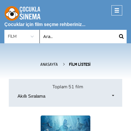
Toggle
navigati
Çocuklar için film seçme rehberiniz...
ANASAYFA
FILM LISTESI
Toplam
51 film
Akıllı Sıralama