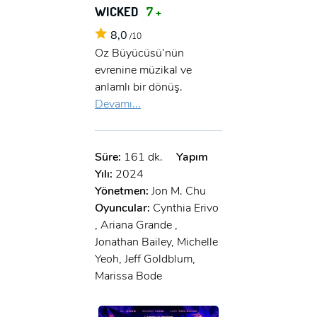
WICKED
7 +
8,0
/10
Oz Büyücüsü’nün
evrenine müzikal ve
anlamlı bir dönüş.
Devamı...
Süre:
161 dk.
Yapım
Yılı:
2024
Yönetmen:
Jon M. Chu
Oyuncular:
Cynthia Erivo
, Ariana Grande ,
Jonathan Bailey, Michelle
Yeoh, Jeff Goldblum,
Marissa Bode