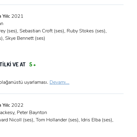
 Yılı:
2021
an
ey (ses), Sebastian Croft (ses), Ruby Stokes (ses),
), Skye Bennett (ses)
TİLKİ VE AT
5 +
 olağanüstü uyarlaması.
Devamı...
 Yılı:
2022
ackesy, Peter Baynton
rd Nicoll (ses), Tom Hollander (ses), Idris Elba (ses),