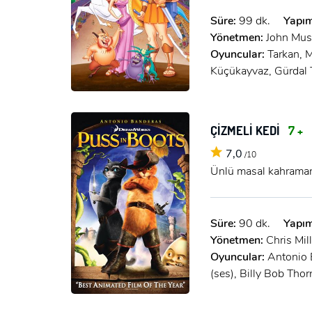
Süre:
99 dk.
Yapım
Yönetmen:
John Mus
Oyuncular:
Tarkan, 
Küçükayvaz, Gürdal
ÇİZMELİ KEDİ
7 +
7,0
/10
Ünlü masal kahramanı
Süre:
90 dk.
Yapım
Yönetmen:
Chris Mill
Oyuncular:
Antonio 
(ses), Billy Bob Thor