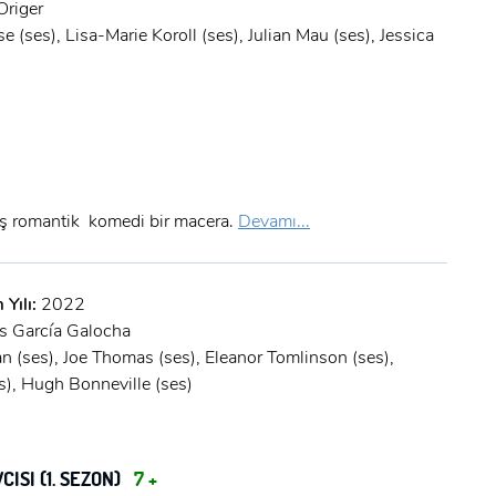
Origer
se (ses), Lisa-Marie Koroll (ses), Julian Mau (ses), Jessica
ış romantik komedi bir macera.
Devamı...
 Yılı:
2022
ús García Galocha
n (ses), Joe Thomas (ses), Eleanor Tomlinson (ses),
), Hugh Bonneville (ses)
ISI (1. SEZON)
7 +