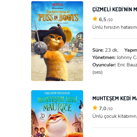
ÇİZMELİ KEDİ’NİN
6,5
/10
Ünlü hırsızın hatasın
Süre:
23 dk.
Yapım
Yönetmen:
Johnny C
Oyuncular:
Eric Bauz
(ses)
MUHTEŞEM KEDİ M
7,0
/10
Ünlü çocuk kitabının