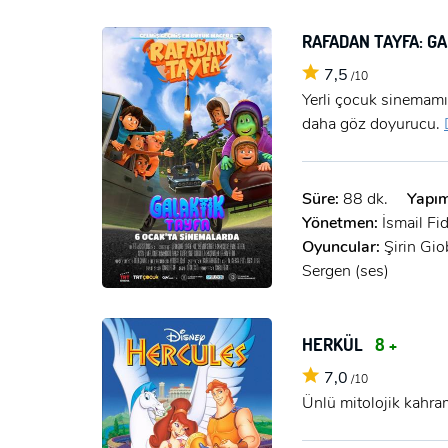
RAFADAN TAYFA: G
7,5
/10
Yerli çocuk sinemamı
daha göz doyurucu.
Süre:
88 dk.
Yapım
Yönetmen:
İsmail Fi
Oyuncular:
Şirin Gio
Sergen (ses)
HERKÜL
8 +
7,0
/10
Ünlü mitolojik kahra