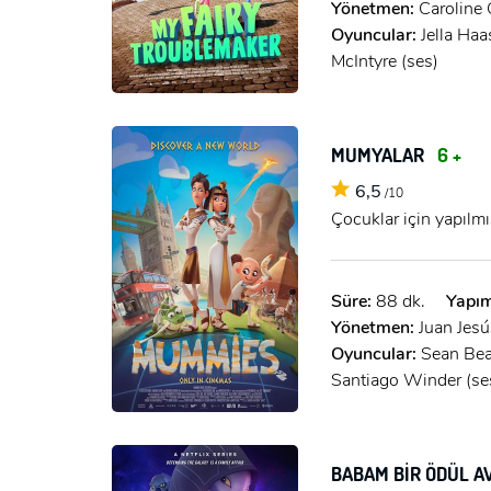
Yönetmen:
Caroline 
Oyuncular:
Jella Haa
McIntyre (ses)
MUMYALAR
6 +
6,5
/10
Çocuklar için yapılm
Süre:
88 dk.
Yapım
Yönetmen:
Juan Jes
Oyuncular:
Sean Bea
Santiago Winder (ses
BABAM BİR ÖDÜL AVC