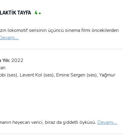
ALAKTİK TAYFA
4 +
zın lokomotif serisinin üçüncü sinema filmi öncekilerden
Devamı...
 Yılı:
2022
dan
bbi (ses), Levent Kol (ses), Emine Sergen (ses), Yağmur
manın heyecan verici, biraz da şiddetli öyküsü.
Devamı...