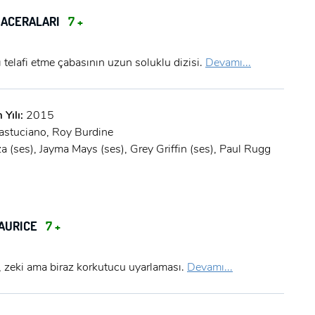
 MACERALARI
7 +
ı telafi etme çabasının uzun soluklu dizisi.
Devamı...
 Yılı:
2015
astuciano, Roy Burdine
x
a (ses), Jayma Mays (ses), Grey Griffin (ses), Paul Rugg
ÜYE OL
x
GIRIŞ YAP
Ad Soyad:
AURICE
7 +
E-Posta:
, zeki ama biraz korkutucu uyarlaması.
Devamı...
E-Posta: