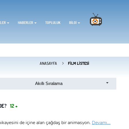
ELER
HABERLER
TOPLULUK
BILGI
ANASAYFA
FILM LISTESI
Akıllı Sıralama
DE?
12 +
hikayesini de içine alan çağdaş bir animasyon.
Devamı...