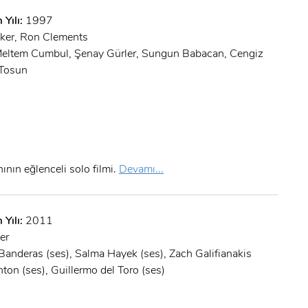
 Yılı:
1997
ker, Ron Clements
Meltem Cumbul, Şenay Gürler, Sungun Babacan, Cengiz
 Tosun
nın eğlenceli solo filmi.
Devamı...
 Yılı:
2011
er
Banderas (ses), Salma Hayek (ses), Zach Galifianakis
nton (ses), Guillermo del Toro (ses)