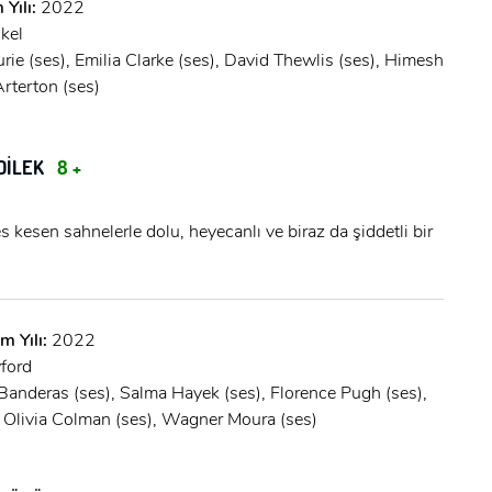
 Yılı:
2022
Şifre:
kel
ie (ses), Emilia Clarke (ses), David Thewlis (ses), Himesh
Şifre:
rterton (ses)
Beni Hatırla
Şifremi Unuttum ?
 DİLEK
8 +
ÜYE OL
GIRIŞ
s kesen sahnelerle dolu, heyecanlı ve biraz da şiddetli bir
GIRIŞ
m Yılı:
2022
ford
Banderas (ses), Salma Hayek (ses), Florence Pugh (ses),
, Olivia Colman (ses), Wagner Moura (ses)