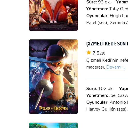
Süre:
93 dk.
Yapım
Yönetmen:
Toby Gen
Oyuncular:
Hugh Laur
Patel (ses), Gemma A
ÇİZMELİ KEDİ: SON
7,5
/10
Çizmeli Kedi’nin nefe
macerası.
Devamı...
Süre:
102 dk.
Yapı
Yönetmen:
Joel Craw
Oyuncular:
Antonio 
Harvey Guillén (ses)