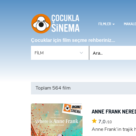
FİLMLER
MAKAL
Çocuklar için film seçme rehberiniz...
Toplam
564 film
ANNE FRANK NERE
7,0
/10
Anne Frank’in trajik 