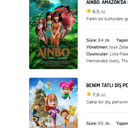
AINBO: AMAZON’D
6,5
/10
Farklı bir kültürden 
Süre:
84 dk.
Yapım
Yönetmen:
Jose Zela
Oyuncular:
Lola Raie
Hernandez (ses), Th
BENİM TATLI DİŞ P
7,0
/10
Sakar bir diş perisin
Süre:
85 dk.
Yapım