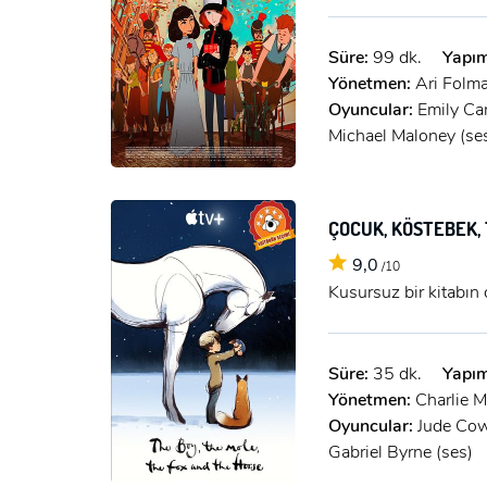
Süre:
99 dk.
Yapım
Yönetmen:
Ari Folm
Oyuncular:
Emily Car
Michael Maloney (ses
ÇOCUK, KÖSTEBEK, 
9,0
/10
Kusursuz bir kitabın
Süre:
35 dk.
Yapım
Yönetmen:
Charlie M
Oyuncular:
Jude Cowa
Gabriel Byrne (ses)