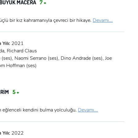
A BÜYÜK MACERA
7 +
güçlü bir kız kahramanıyla çevreci bir hikaye.
Devamı...
 Yılı:
2021
da, Richard Claus
 (ses), Naomi Serrano (ses), Dino Andrade (ses), Joe
om Hoffman (ses)
ERİM
5 +
in eğlenceli kendini bulma yolculuğu.
Devamı...
 Yılı:
2022