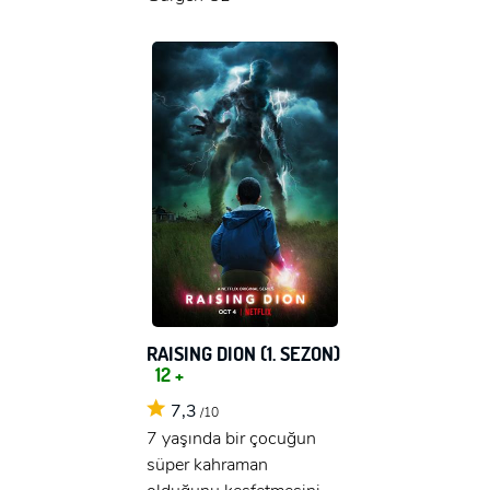
RAISING DION (1. SEZON)
12 +
7,3
/10
7 yaşında bir çocuğun
süper kahraman