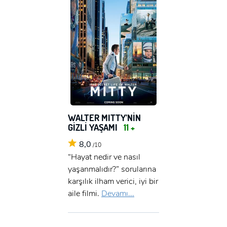
WALTER MITTY’NİN
GİZLİ YAŞAMI
11 +
8,0
/10
“Hayat nedir ve nasıl
yaşanmalıdır?” sorularına
karşılık ilham verici, iyi bir
aile filmi.
Devamı...