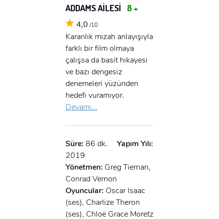
ADDAMS AİLESİ
8 +
4,0
/10
Karanlık mizah anlayışıyla
farklı bir film olmaya
çalışsa da basit hikayesi
ve bazı dengesiz
denemeleri yüzünden
hedefi vuramıyor.
Devamı...
Süre:
86 dk.
Yapım Yılı:
2019
Yönetmen:
Greg Tiernan,
Conrad Vernon
Oyuncular:
Oscar Isaac
(ses), Charlize Theron
(ses), Chloë Grace Moretz