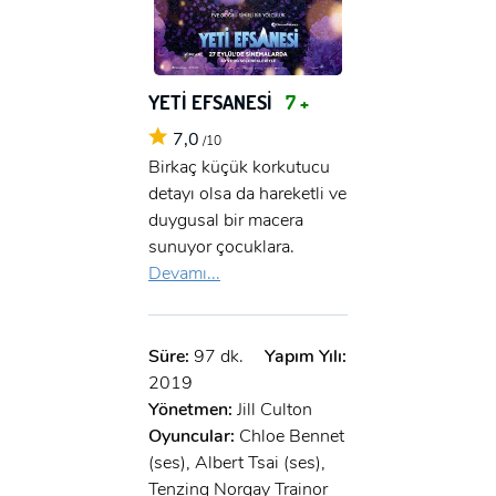
YETİ EFSANESİ
7 +
7,0
/10
Birkaç küçük korkutucu
detayı olsa da hareketli ve
duygusal bir macera
sunuyor çocuklara.
Devamı...
Süre:
97 dk.
Yapım Yılı:
2019
Yönetmen:
Jill Culton
Oyuncular:
Chloe Bennet
(ses), Albert Tsai (ses),
Tenzing Norgay Trainor