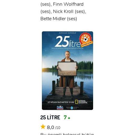
(ses), Finn Wolfhard
(ses), Nick Kroll (ses),
Bette Midler (ses)
25 LİTRE
7 +
8,0
/10
Bu önemli belgesel bütün