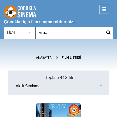
Toggle
navigati
Çocuklar için film seçme rehberiniz...
ANASAYFA
FILM LISTESI
Toplam
413 film
Akıllı Sıralama