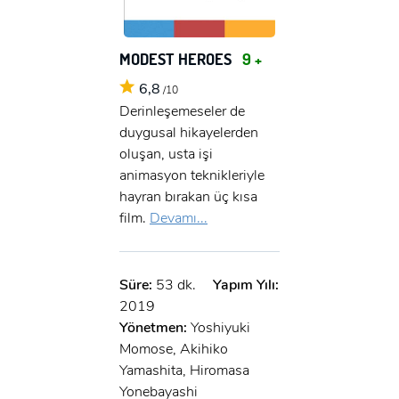
MODEST HEROES
9 +
6,8
/10
Derinleşemeseler de
duygusal hikayelerden
oluşan, usta işi
animasyon teknikleriyle
hayran bırakan üç kısa
film.
Devamı...
Süre:
53 dk.
Yapım Yılı:
2019
Yönetmen:
Yoshiyuki
Momose, Akihiko
Yamashita, Hiromasa
Yonebayashi