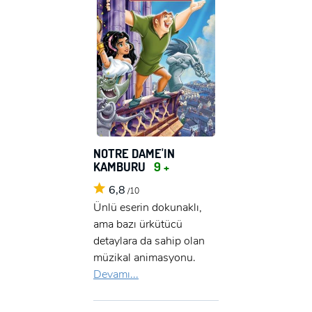
NOTRE DAME'IN
KAMBURU
9 +
6,8
/10
Ünlü eserin dokunaklı,
ama bazı ürkütücü
detaylara da sahip olan
müzikal animasyonu.
Devamı...