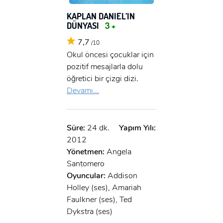
KAPLAN DANIEL’IN
DÜNYASI
3 +
7,7
/10
Okul öncesi çocuklar için
pozitif mesajlarla dolu
öğretici bir çizgi dizi.
Devamı...
Süre:
24 dk.
Yapım Yılı:
2012
Yönetmen:
Angela
Santomero
Oyuncular:
Addison
Holley (ses), Amariah
Faulkner (ses), Ted
Dykstra (ses)