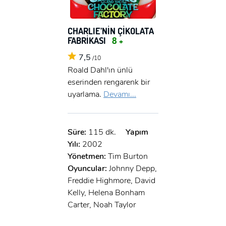
CHARLIE’NİN ÇİKOLATA
FABRİKASI
8 +
7,5
/10
Roald Dahl'ın ünlü
eserinden rengarenk bir
uyarlama.
Devamı...
Süre:
115 dk.
Yapım
Yılı:
2002
Yönetmen:
Tim Burton
Oyuncular:
Johnny Depp,
Freddie Highmore, David
Kelly, Helena Bonham
Carter, Noah Taylor