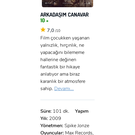
ARKADAŞIM CANAVAR
10 +
7,0
/10
Film çocukken yaşanan
yalnızlık, hırçınlık, ne
yapacağını bilememe
hallerine değinen
fantastik bir hikaye
anlatıyor ama biraz
karanlık bir atmosfere
sahip.
Devamı...
Süre:
101 dk.
Yapım
Yılı:
2009
Yönetmen:
Spike Jonze
Oyuncular:
Max Records,