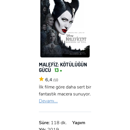
MALEFİZ: KÖTÜLÜĞÜN
GÜCÜ
13 +
6,4
/10
İlk filme göre daha sert bir
fantastik macera sunuyor.
Devamı...
x
ÜYE OL
Süre:
118 dk.
Yapım
Yılı:
2019