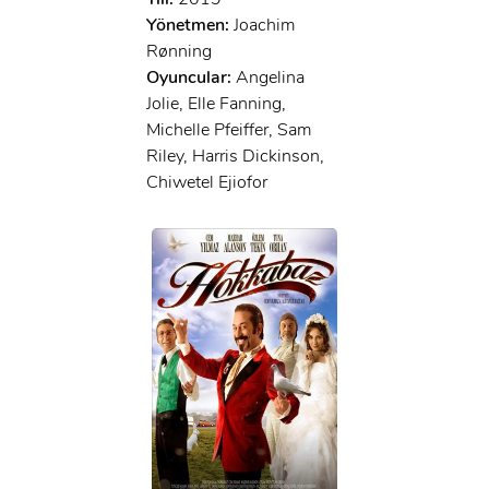
x
GIRIŞ YAP
Yönetmen:
Joachim
Ad Soyad:
Rønning
Oyuncular:
Angelina
E-Posta:
Jolie, Elle Fanning,
E-Posta:
Michelle Pfeiffer, Sam
Riley, Harris Dickinson,
Chiwetel Ejiofor
Şifre:
Şifre:
Beni Hatırla
Şifremi Unuttum ?
ÜYE OL
GIRIŞ
GIRIŞ