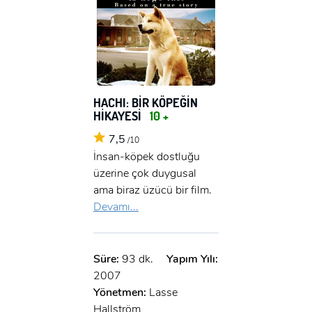
HACHI: BİR KÖPEĞİN
HİKAYESİ
10 +
7,5
/10
İnsan-köpek dostluğu
üzerine çok duygusal
ama biraz üzücü bir film.
Devamı...
Süre:
93 dk.
Yapım Yılı:
2007
Yönetmen:
Lasse
Hallström