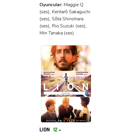
Oyuncular:
Maggie Q
(ses), Kentarô Sakaguchi
(ses), Sôta Shinohara
(ses), Rio Suzuki (ses),
Min Tanaka (ses)
LION
12 +