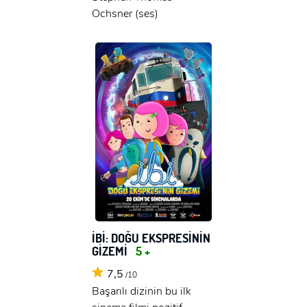
Ochsner (ses)
İBİ: DOĞU EKSPRESİNİN
GİZEMİ
5 +
7,5
/10
Başarılı dizinin bu ilk