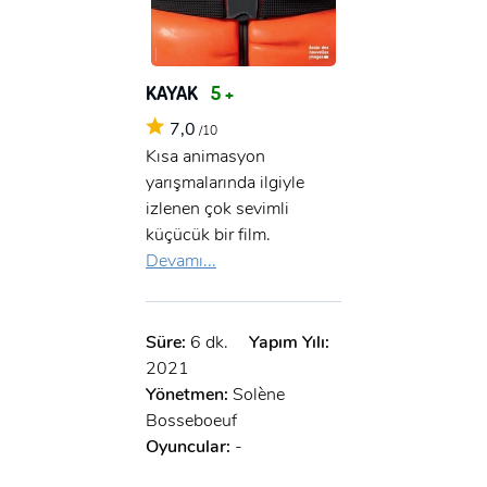
KAYAK
5 +
7,0
/10
Kısa animasyon
yarışmalarında ilgiyle
izlenen çok sevimli
küçücük bir film.
Devamı...
Süre:
6 dk.
Yapım Yılı:
2021
Yönetmen:
Solène
Bosseboeuf
Oyuncular:
-