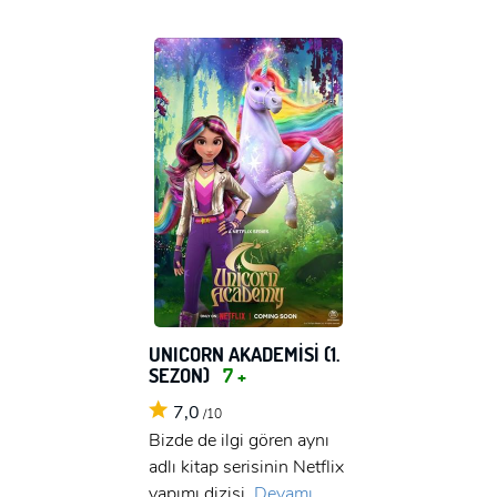
UNICORN AKADEMİSİ (1.
SEZON)
7 +
7,0
/10
Bizde de ilgi gören aynı
adlı kitap serisinin Netflix
yapımı dizisi.
Devamı...