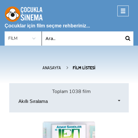
Toggle
navigati
Çocuklar için film seçme rehberiniz...
ANASAYFA
FILM LISTESI
Toplam
1038 film
Akıllı Sıralama