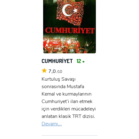
CUMHURİYET
12 +
7,0
/10
Kurtuluş Savaşı
sonrasında Mustafa
Kemal ve kurmaylarının
Cumhuriyet’i ilan etmek
için verdikleri mücadeleyi
anlatan klasik TRT dizisi.
Devamı...