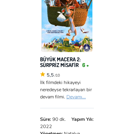
BÜYÜK MACERA 2:
SÜRPRİZ MİSAFİR
6 +
5,5
/10
İlk filmdeki hikayeyi
neredeyse tekrarlayan bir
devam filmi.
Devamı...
x
Süre:
90 dk.
Yapım Yılı:
ÜYE OL
2022
Yönetmen:
Natalya