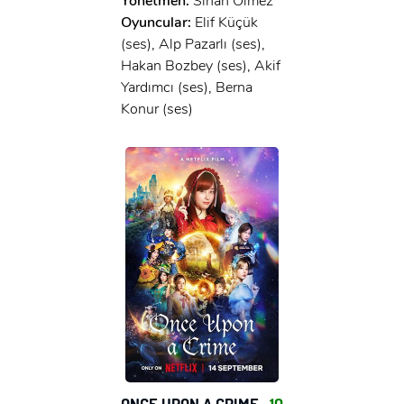
Yönetmen:
Sinan Ölmez
Oyuncular:
Elif Küçük
(ses), Alp Pazarlı (ses),
Hakan Bozbey (ses), Akif
Yardımcı (ses), Berna
Konur (ses)
ONCE UPON A CRIME
10