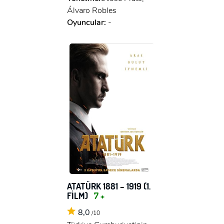
Álvaro Robles
Oyuncular:
-
ATATÜRK 1881 – 1919 (1.
FİLM)
7 +
8,0
/10