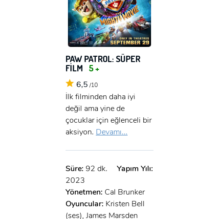
PAW PATROL: SÜPER
FİLM
5 +
6,5
/10
İlk filminden daha iyi
değil ama yine de
çocuklar için eğlenceli bir
aksiyon.
Devamı...
Süre:
92 dk.
Yapım Yılı:
2023
Yönetmen:
Cal Brunker
Oyuncular:
Kristen Bell
(ses), James Marsden