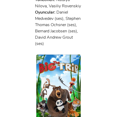
x
GIRIŞ YAP
Nilova, Vasiliy Rovenskiy
Ad Soyad:
Oyuncular:
Daniel
Medvedev (ses), Stephen
E-Posta:
Thomas Ochsner (ses),
E-Posta:
Bernard Jacobsen (ses),
David Andrew Grout
(ses)
Şifre:
Şifre:
Beni Hatırla
Şifremi Unuttum ?
ÜYE OL
GIRIŞ
GIRIŞ