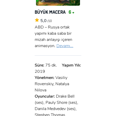
BÜYÜK MACERA
6 +
5,0
/10
ABD – Rusya ortak
yapımı kaba saba bir
mizah anlayışı içeren
animasyon.
Devamı...
Süre:
75 dk.
Yapım Yılı:
2019
Yönetmen:
Vasiliy
Rovenskiy, Natalya
Nilova
Oyuncular:
Drake Bell
(ses), Pauly Shore (ses),
Danila Medvedev (ses),
Stephen Thomas