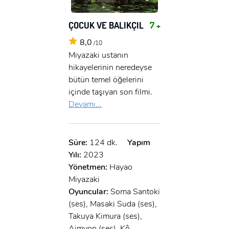
ÇOCUK VE BALIKÇIL
7 +
8,0
/10
Miyazaki ustanın
hikayelerinin neredeyse
bütün temel öğelerini
içinde taşıyan son filmi.
Devamı...
Süre:
124 dk.
Yapım
Yılı:
2023
Yönetmen:
Hayao
Miyazaki
Oyuncular:
Soma Santoki
(ses), Masaki Suda (ses),
Takuya Kimura (ses),
Aimyon (ses), Kô