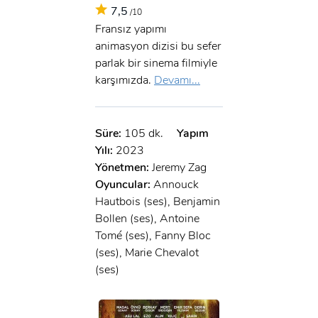
7,5
/10
Fransız yapımı
animasyon dizisi bu sefer
parlak bir sinema filmiyle
karşımızda.
Devamı...
Süre:
105 dk.
Yapım
Yılı:
2023
Yönetmen:
Jeremy Zag
Oyuncular:
Annouck
Hautbois (ses), Benjamin
Bollen (ses), Antoine
Tomé (ses), Fanny Bloc
(ses), Marie Chevalot
(ses)