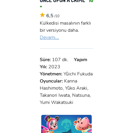
+
6,5
/10
Külkedisi masalının farklı
bir versiyonu daha.
Devamı...
Süre:
107 dk.
Yapım
Yılı:
2023
Yönetmen:
Yûichi Fukuda
Oyuncular:
Kanna
Hashimoto, Yûko Araki,
Takanori Iwata, Natsuna,
Yumi Wakatsuki