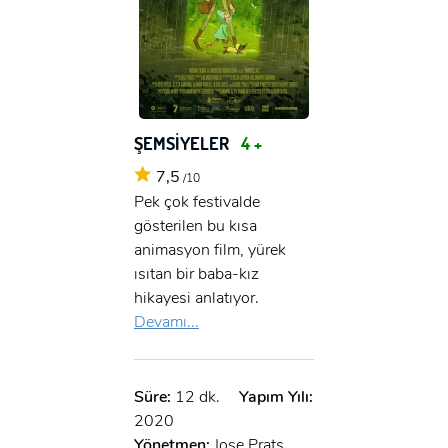
ŞEMSİYELER
4 +
7,5
/10
Pek çok festivalde
gösterilen bu kısa
animasyon film, yürek
ısıtan bir baba-kız
hikayesi anlatıyor.
Devamı...
Süre:
12 dk.
Yapım Yılı:
2020
Yönetmen:
Jose Prats,