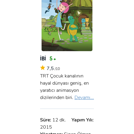
İBİ
5 +
7,5
/10
TRT Çocuk kanalının
hayal dünyası geniş, en
yaratıcı animasyon
dizilerinden biri.
Devamı...
Süre:
12 dk.
Yapım Yılı:
2015