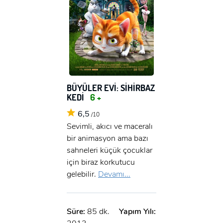
BÜYÜLER EVİ: SİHİRBAZ
KEDİ
6 +
6,5
/10
Sevimli, akıcı ve maceralı
bir animasyon ama bazı
sahneleri küçük çocuklar
için biraz korkutucu
gelebilir.
Devamı...
Süre:
85 dk.
Yapım Yılı: