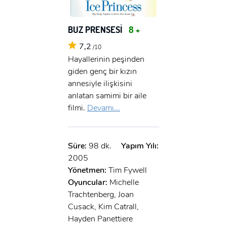
BUZ PRENSESİ
8 +
7,2
/10
Hayallerinin peşinden
giden genç bir kızın
annesiyle ilişkisini
anlatan samimi bir aile
filmi.
Devamı...
Süre:
98 dk.
Yapım Yılı:
2005
Yönetmen:
Tim Fywell
Oyuncular:
Michelle
Trachtenberg, Joan
Cusack, Kim Catrall,
Hayden Panettiere