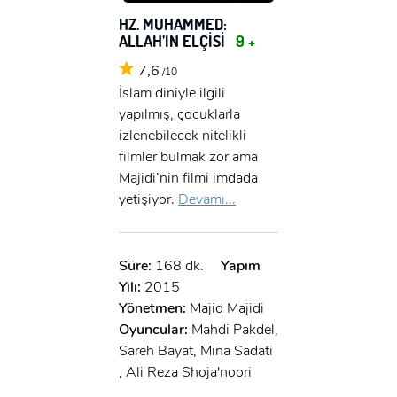
HZ. MUHAMMED:
ALLAH’IN ELÇİSİ
9 +
7,6
/10
İslam diniyle ilgili
yapılmış, çocuklarla
izlenebilecek nitelikli
filmler bulmak zor ama
Majidi’nin filmi imdada
yetişiyor.
Devamı...
Süre:
168 dk.
Yapım
Yılı:
2015
Yönetmen:
Majid Majidi
Oyuncular:
Mahdi Pakdel,
Sareh Bayat, Mina Sadati
, Ali Reza Shoja'noori