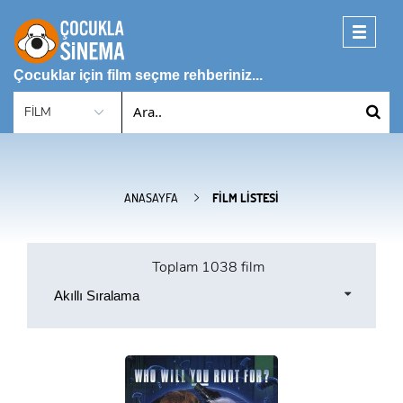
Toggle
navigati
Çocuklar için film seçme rehberiniz...
ANASAYFA
FILM LISTESI
Toplam
1038 film
Akıllı Sıralama