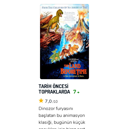
TARİH ÖNCESİ
TOPRAKLARDA
7 +
7,0
/10
Dinozor furyasını
başlatan bu animasyon
klasiği, bugünün küçük