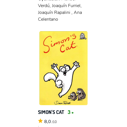
Verdú, Joaquín Furriel,
Joaquín Rapalini , Ana
Celentano
SIMON'S CAT
3 +
8,0
/10