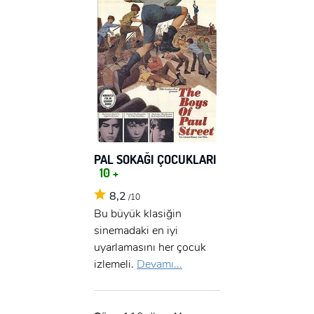
PAL SOKAĞI ÇOCUKLARI
10 +
8,2
/10
Bu büyük klasiğin
sinemadaki en iyi
uyarlamasını her çocuk
izlemeli.
Devamı...
x
ÜYE OL