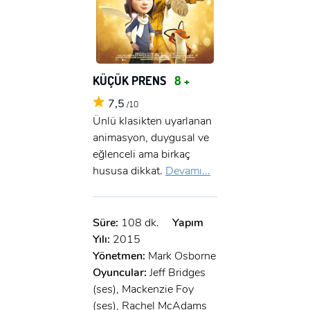
KÜÇÜK PRENS
8 +
7,5
/10
Ünlü klasikten uyarlanan
animasyon, duygusal ve
eğlenceli ama birkaç
hususa dikkat.
Devamı...
Süre:
108 dk.
Yapım
Yılı:
2015
Yönetmen:
Mark Osborne
Oyuncular:
Jeff Bridges
(ses), Mackenzie Foy
(ses), Rachel McAdams