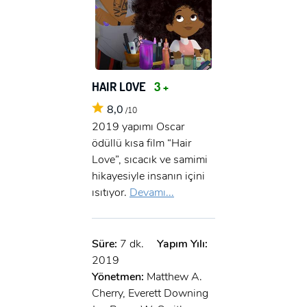
HAIR LOVE
3 +
8,0
/10
2019 yapımı Oscar
ödüllü kısa film “Hair
Love”, sıcacık ve samimi
hikayesiyle insanın içini
ısıtıyor.
Devamı...
Süre:
7 dk.
Yapım Yılı:
2019
Yönetmen:
Matthew A.
Cherry, Everett Downing