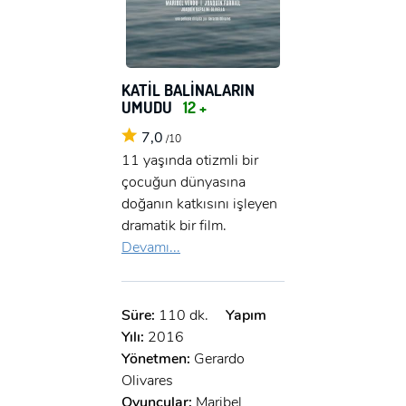
KATİL BALİNALARIN
UMUDU
12 +
7,0
/10
11 yaşında otizmli bir
çocuğun dünyasına
doğanın katkısını işleyen
dramatik bir film.
Devamı...
Süre:
110 dk.
Yapım
Yılı:
2016
Yönetmen:
Gerardo
Olivares
Oyuncular:
Maribel