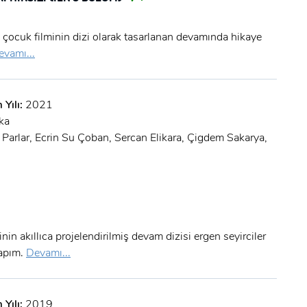
 çocuk filminin dizi olarak tasarlanan devamında hikaye
evamı...
 Yılı:
2021
ka
 Parlar, Ecrin Su Çoban, Sercan Elikara, Çigdem Sakarya,
nin akıllıca projelendirilmiş devam dizisi ergen seyirciler
yapım.
Devamı...
 Yılı:
2019