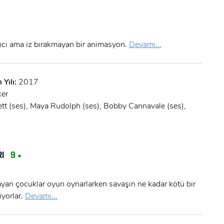
kıcı ama iz bırakmayan bir animasyon.
Devamı...
 Yılı:
2017
ker
x
ett (ses), Maya Rudolph (ses), Bobby Cannavale (ses),
ÜYE OL
x
GIRIŞ YAP
RI
9 +
Ad Soyad:
E-Posta:
yan çocuklar oyun oynarlarken savaşın ne kadar kötü bir
yorlar.
Devamı...
E-Posta: