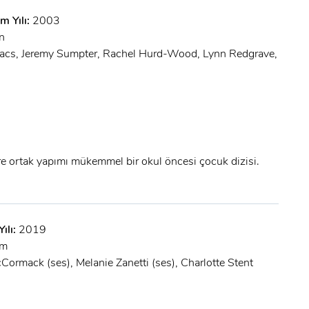
m Yılı:
2003
n
aacs, Jeremy Sumpter, Rachel Hurd-Wood, Lynn Redgrave,
ere ortak yapımı mükemmel bir okul öncesi çocuk dizisi.
ılı:
2019
mm
ormack (ses), Melanie Zanetti (ses), Charlotte Stent