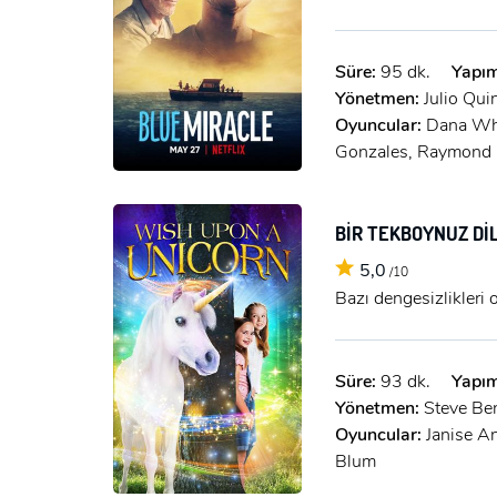
Süre:
95 dk.
Yapım
Yönetmen:
Julio Qui
Oyuncular:
Dana Whe
Gonzales, Raymond 
BİR TEKBOYNUZ D
5,0
/10
Bazı dengesizlikleri o
Süre:
93 dk.
Yapım
Yönetmen:
Steve Be
Oyuncular:
Janise A
Blum