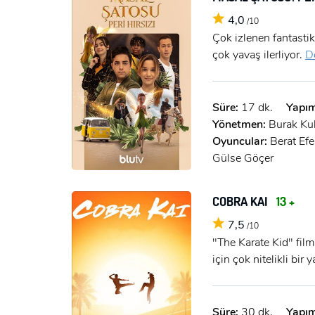
4,0
/10
Çok izlenen fantastik
çok yavaş ilerliyor.
D
Süre:
17 dk.
Yapım
Yönetmen:
Burak Ku
Oyuncular:
Berat Efe
Gülse Göçer
COBRA KAI
13 +
7,5
/10
"The Karate Kid" filmi
için çok nitelikli bir 
Süre:
30 dk.
Yapım