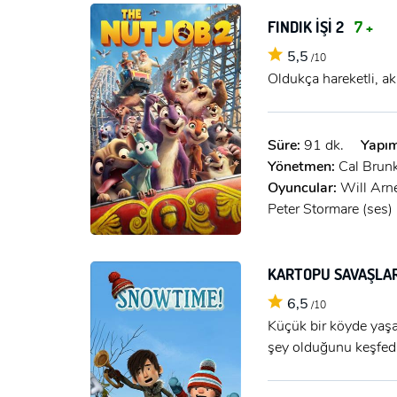
FINDIK İŞİ 2
7 +
5,5
/10
Oldukça hareketli, a
Süre:
91 dk.
Yapım
Yönetmen:
Cal Brun
Oyuncular:
Will Arn
Peter Stormare (ses)
KARTOPU SAVAŞLA
6,5
/10
Küçük bir köyde yaşa
şey olduğunu keşfedi