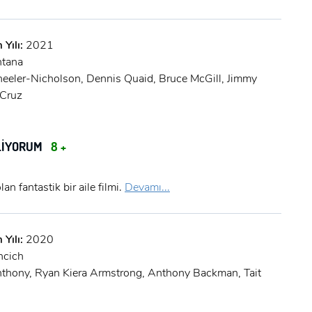
 Yılı:
2021
ntana
eler-Nicholson, Dennis Quaid, Bruce McGill, Jimmy
Cruz
İLİYORUM
8 +
lan fantastik bir aile filmi.
Devamı...
 Yılı:
2020
ncich
nthony, Ryan Kiera Armstrong, Anthony Backman, Tait