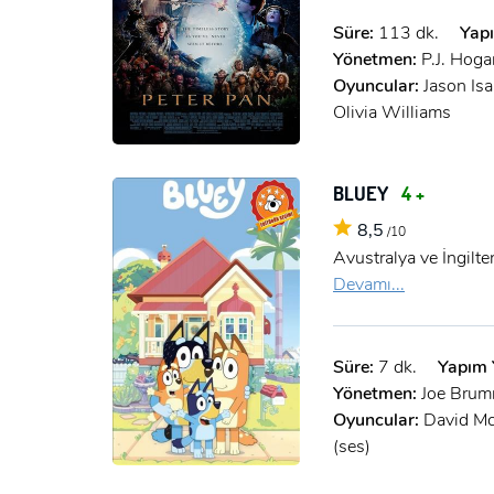
Süre:
113 dk.
Yapı
Yönetmen:
P.J. Hoga
Oyuncular:
Jason Is
Olivia Williams
BLUEY
4 +
8,5
/10
Avustralya ve İngilt
Devamı...
Süre:
7 dk.
Yapım Y
Yönetmen:
Joe Bru
Oyuncular:
David McC
(ses)