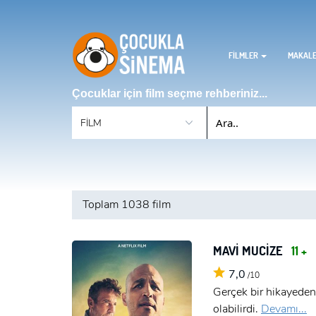
FİLMLER
MAKAL
Çocuklar için film seçme rehberiniz...
Toplam
1038 film
MAVİ MUCİZE
11 +
7,0
/10
Gerçek bir hikayeden
olabilirdi.
Devamı...