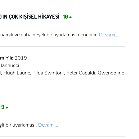
’IN ÇOK KİŞİSEL HİKAYESİ
10 +
 dinamik ve daha neşeli bir uyarlaması denebilir.
Devamı...
m Yılı:
2019
Iannucci
l, Hugh Laurie, Tilda Swinton , Peter Capaldi, Gwendoline
9 +
şli bir uyarlaması.
Devamı...