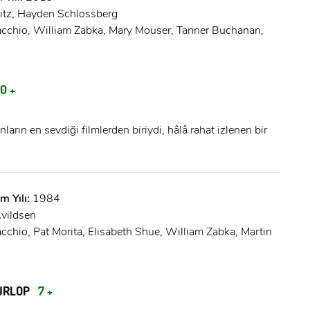
itz, Hayden Schlossberg
cchio, William Zabka, Mary Mouser, Tanner Buchanan,
0 +
ların en sevdiği filmlerden biriydi, hâlâ rahat izlenen bir
m Yılı:
1984
Avildsen
cchio, Pat Morita, Elisabeth Shue, William Zabka, Martin
BURLOP
7 +