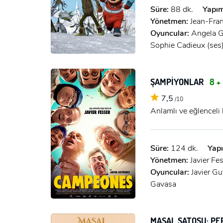
Süre:
88 dk.
Yapım
Yönetmen:
Jean-Fran
Oyuncular:
Angela G
Sophie Cadieux (ses
ŞAMPİYONLAR
8 +
7,5
/10
Anlamlı ve eğlenceli h
Süre:
124 dk.
Yapı
Yönetmen:
Javier Fe
Oyuncular:
Javier Gu
Gavasa
MASAL ŞATOSU: PER