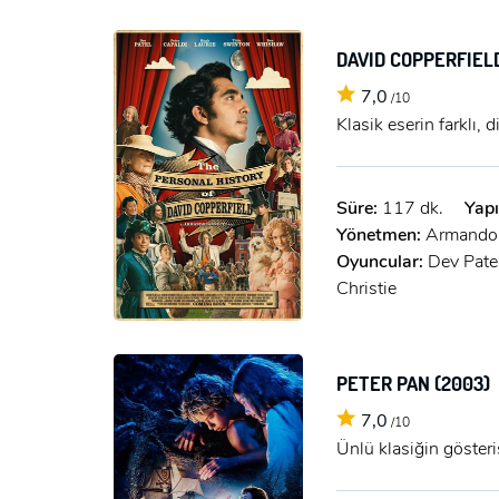
DAVID COPPERFIELD
7,0
/10
Klasik eserin farklı,
Süre:
117 dk.
Yapı
Yönetmen:
Armando 
Oyuncular:
Dev Pate
Christie
PETER PAN (2003)
7,0
/10
Ünlü klasiğin gösteri