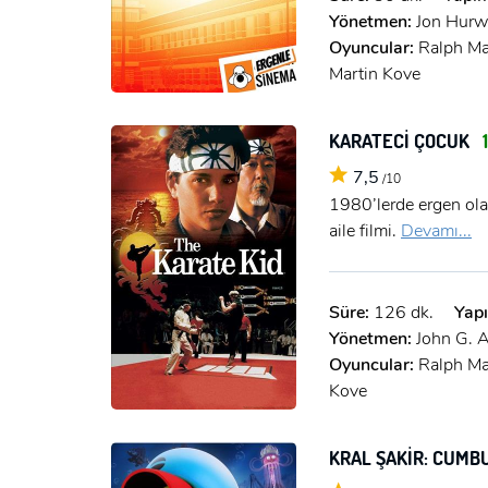
Yönetmen:
Jon Hurw
Oyuncular:
Ralph Ma
Martin Kove
KARATECİ ÇOCUK
1
7,5
/10
1980’lerde ergen olan
aile filmi.
Devamı...
Süre:
126 dk.
Yapı
Yönetmen:
John G. 
Oyuncular:
Ralph Ma
Kove
KRAL ŞAKİR: CUM