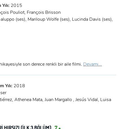
Şifre:
 Yılı:
2015
çois Pouliot, François Brisson
Şifre:
aluppo (ses), Mariloup Wolfe (ses), Lucinda Davis (ses),
)
Beni Hatırla
Şifremi Unuttum ?
ÜYE OL
GIRIŞ
ikayesiyle son derece renkli bir aile filmi.
Devamı...
GIRIŞ
m Yılı:
2018
sser
tiérrez, Athenea Mata, Juan Margallo , Jesús Vidal, Luisa
İ HIRSIZI (İLK 3 BÖLÜM)
7 +