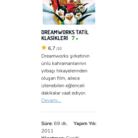
DREAMWORKS TATİL
KLASİKLERİ
7 +
6,7
/10
Dreamworks şirketinin
ünlü kahramanlarının
yılbaşı hikayelerinden
oluşan film, ailece
izlenebilen eğlenceli
dakikalar vaat ediyor.
Devamı...
Süre:
69 dk.
Yapım Yılı:
2011