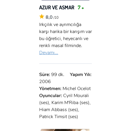
AZUR VE ASMAR
7 +
8,0
/10
Irkçılık ve ayrımcılığa
karşı harika bir karışım var
bu öğretici, heyecanlı ve
renkli masal filminde.
Devamı...
Süre:
99 dk.
Yapım Yılı:
2006
Yönetmen:
Michel Ocelot
Oyuncular:
Cyril Mourali
(ses), Karim M'Riba (ses),
Hiam Abbass (ses),
x
Patrick Timsit (ses)
ÜYE OL