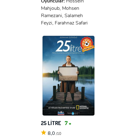
Oyuncular:
Hossein
Mahjoub, Mohsen
Ramezani, Salameh
Feyzi, Farahnaz Safari
25 LİTRE
7 +
8,0
/10