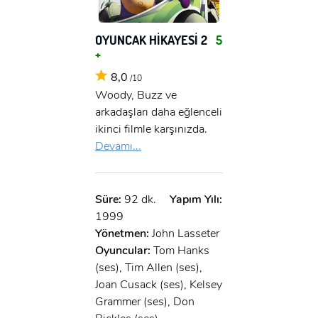
OYUNCAK HİKAYESİ 2
5
+
8,0
/10
Woody, Buzz ve
arkadaşları daha eğlenceli
ikinci filmle karşınızda.
Devamı...
Süre:
92 dk.
Yapım Yılı:
1999
Yönetmen:
John Lasseter
Oyuncular:
Tom Hanks
(ses), Tim Allen (ses),
Joan Cusack (ses), Kelsey
Grammer (ses), Don