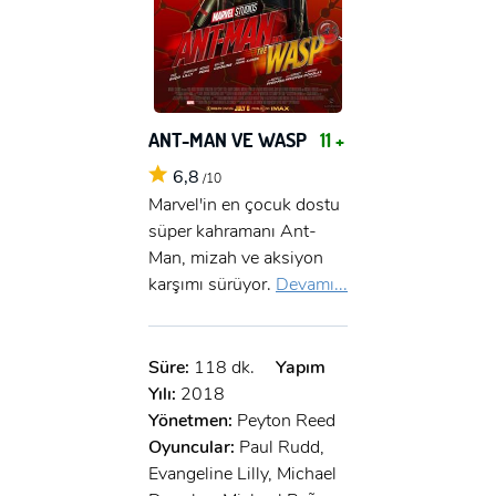
ANT-MAN VE WASP
11 +
6,8
/10
Marvel'in en çocuk dostu
süper kahramanı Ant-
Man, mizah ve aksiyon
karşımı sürüyor.
Devamı...
Süre:
118 dk.
Yapım
Yılı:
2018
Yönetmen:
Peyton Reed
Oyuncular:
Paul Rudd,
Evangeline Lilly, Michael