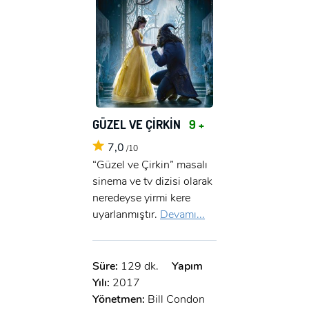
GÜZEL VE ÇİRKİN
9 +
7,0
/10
“Güzel ve Çirkin” masalı
sinema ve tv dizisi olarak
neredeyse yirmi kere
uyarlanmıştır.
Devamı...
Süre:
129 dk.
Yapım
Yılı:
2017
Yönetmen:
Bill Condon