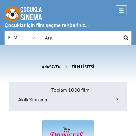
Toggle
navigati
Çocuklar için film seçme rehberiniz...
ANASAYFA
FILM LISTESI
Toplam
1038 film
Akıllı Sıralama