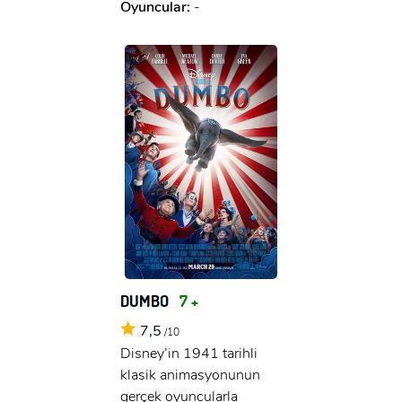
Oyuncular:
-
DUMBO
7 +
7,5
/10
Disney’in 1941 tarihli
klasik animasyonunun
gerçek oyuncularla