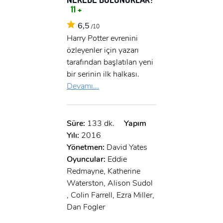
x
11 +
GIRIŞ YAP
Ad Soyad:
6,5
/10
Harry Potter evrenini
E-Posta:
özleyenler için yazarı
E-Posta:
tarafından başlatılan yeni
bir serinin ilk halkası.
Şifre:
Devamı...
Şifre:
Süre:
133 dk.
Yapım
Beni Hatırla
Şifremi Unuttum ?
Yılı:
2016
Yönetmen:
David Yates
ÜYE OL
GIRIŞ
Oyuncular:
Eddie
Redmayne, Katherine
GIRIŞ
Waterston, Alison Sudol
, Colin Farrell, Ezra Miller,
Dan Fogler