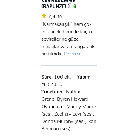
KARMAKARIŞIK
(RAPUNZEL)
6 +
7,4
/10
“Karmakarışık” hem çok
eğlenceli, hem de küçük
seyircilerine güzel
mesajlar veren rengarenk
bir filmdir.
Devamı...
Süre:
100 dk.
Yapım
Yılı:
2010
Yönetmen:
Nathan
Greno, Byron Howard
Oyuncular:
Mandy Moore
(ses), Zachary Levi (ses),
Donna Murphy (ses), Ron
Perlman (ses)