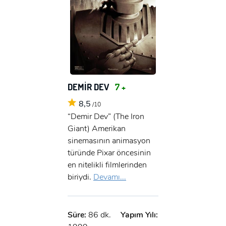
DEMİR DEV
7 +
8,5
/10
“Demir Dev” (The Iron
Giant) Amerikan
sinemasının animasyon
türünde Pixar öncesinin
en nitelikli filmlerinden
biriydi.
Devamı...
Süre:
86 dk.
Yapım Yılı: