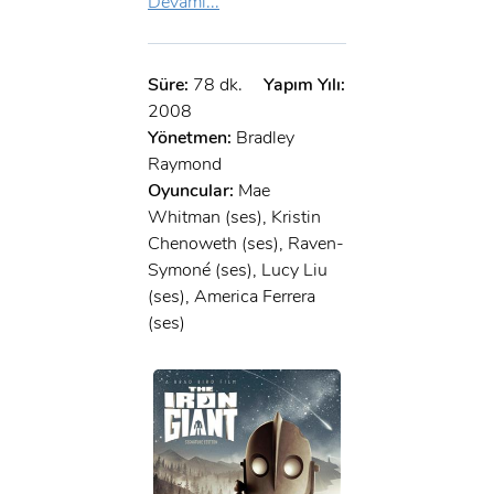
Devamı...
Süre:
78 dk.
Yapım Yılı:
2008
Yönetmen:
Bradley
Raymond
Oyuncular:
Mae
Whitman (ses), Kristin
Chenoweth (ses), Raven-
Symoné (ses), Lucy Liu
(ses), America Ferrera
(ses)