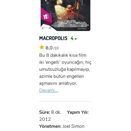
MACROPOLIS
4 +
8,0
/10
Bu 8 dakikalık kısa film
iki ‘engelli’ oyuncağın, hiç
umutsuzluğa kapılmayıp,
azimle bütün engelleri
aşmasını anlatıyor.
Devamı...
Süre:
8 dk.
Yapım Yılı:
2012
Yönetmen:
Joel Simon