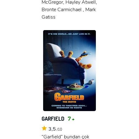
McGregor, Hayley Atwell,
Bronte Carmichael , Mark
Gatiss
GARFIELD
7 +
3,5
/10
“Garfield” bundan çok