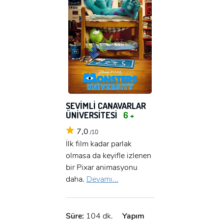
SEVİMLİ CANAVARLAR
ÜNİVERSİTESİ
6 +
7,0
/10
İlk film kadar parlak
olmasa da keyifle izlenen
bir Pixar animasyonu
daha.
Devamı...
Süre:
104 dk.
Yapım