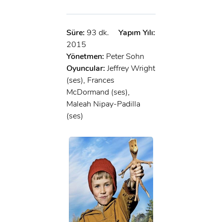
x
GIRIŞ YAP
Ad Soyad:
Süre:
93 dk.
Yapım Yılı:
E-Posta:
2015
E-Posta:
Yönetmen:
Peter Sohn
Oyuncular:
Jeffrey Wright
(ses), Frances
Şifre:
McDormand (ses),
Şifre:
Maleah Nipay-Padilla
(ses)
Beni Hatırla
Şifremi Unuttum ?
ÜYE OL
GIRIŞ
GIRIŞ