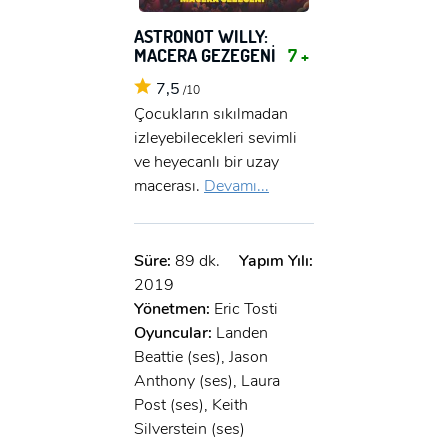
ASTRONOT WILLY:
MACERA GEZEGENİ
7 +
7,5
/10
Çocukların sıkılmadan
izleyebilecekleri sevimli
ve heyecanlı bir uzay
macerası.
Devamı...
Süre:
89 dk.
Yapım Yılı:
2019
Yönetmen:
Eric Tosti
Oyuncular:
Landen
Beattie (ses), Jason
Anthony (ses), Laura
Post (ses), Keith
Silverstein (ses)