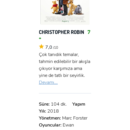
CHRISTOPHER ROBIN
7
+
7,0
/10
Çok tanıdık temalar,
tahmin edilebilir bir akışla
çıkıyor karşımıza ama
yine de tatlı bir seyirlik.
Devamı...
Süre:
104 dk.
Yapım
Yılı:
2018
Yönetmen:
Marc Forster
Oyuncular:
Ewan