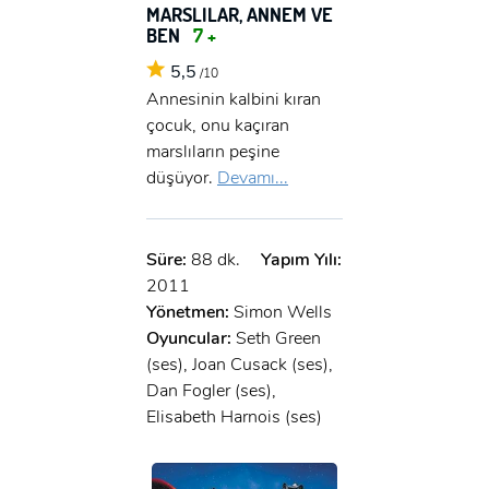
MARSLILAR, ANNEM VE
BEN
7 +
5,5
/10
Annesinin kalbini kıran
çocuk, onu kaçıran
marslıların peşine
düşüyor.
Devamı...
Süre:
88 dk.
Yapım Yılı:
2011
Yönetmen:
Simon Wells
Oyuncular:
Seth Green
(ses), Joan Cusack (ses),
Dan Fogler (ses),
Elisabeth Harnois (ses)