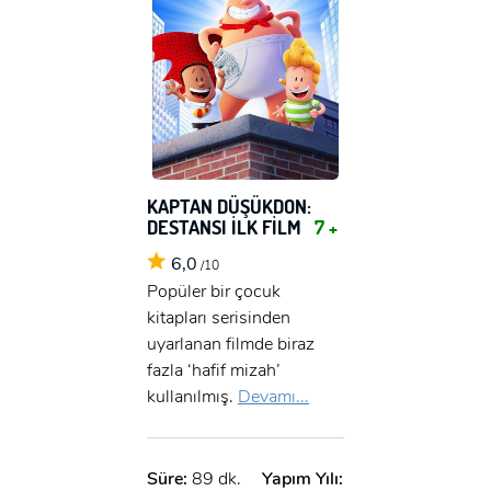
KAPTAN DÜŞÜKDON:
DESTANSI İLK FİLM
7 +
6,0
/10
Popüler bir çocuk
kitapları serisinden
uyarlanan filmde biraz
fazla ‘hafif mizah’
kullanılmış.
Devamı...
Süre:
89 dk.
Yapım Yılı: