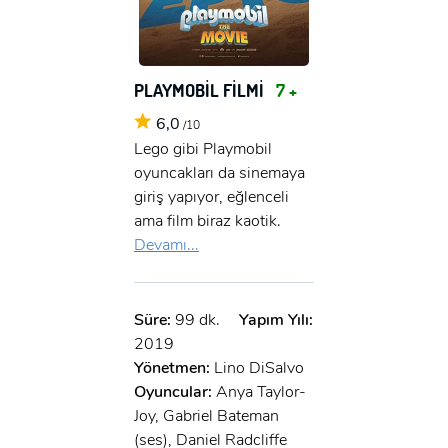
PLAYMOBİL FİLMİ
7 +
6,0
/10
Lego gibi Playmobil
oyuncakları da sinemaya
giriş yapıyor, eğlenceli
ama film biraz kaotik.
Devamı...
Süre:
99 dk.
Yapım Yılı:
2019
Yönetmen:
Lino DiSalvo
Oyuncular:
Anya Taylor-
Joy, Gabriel Bateman
(ses), Daniel Radcliffe