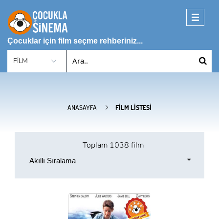
Toggle
navigati
Çocuklar için film seçme rehberiniz...
ANASAYFA
FILM LISTESI
Toplam
1038 film
Akıllı Sıralama