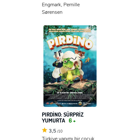
Engmark, Pernille
Sørensen
PIRDİNO: SÜRPRİZ
YUMURTA
6 +
3,5
/10
Türkiye yapımı bir çocuk