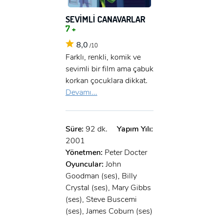
SEVİMLİ CANAVARLAR
7 +
8,0
/10
Farklı, renkli, komik ve
sevimli bir film ama çabuk
korkan çocuklara dikkat.
Devamı...
Süre:
92 dk.
Yapım Yılı:
2001
Yönetmen:
Peter Docter
Oyuncular:
John
Goodman (ses), Billy
Crystal (ses), Mary Gibbs
(ses), Steve Buscemi
(ses), James Coburn (ses)