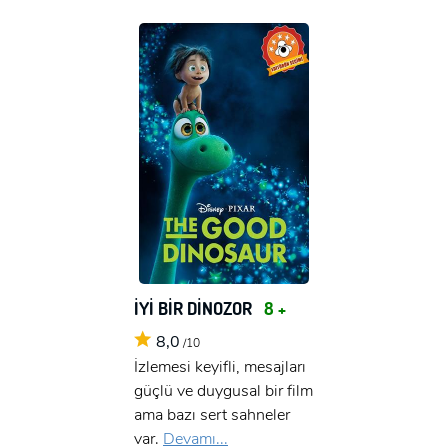
İYİ BİR DİNOZOR
8 +
8,0
/10
İzlemesi keyifli, mesajları
güçlü ve duygusal bir film
x
ama bazı sert sahneler
ÜYE OL
var.
Devamı...