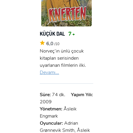
KÜÇÜK DAL
7 +
6,0
/10
Norveç’in ünlü çocuk
kitapları serisinden
uyarlanan filmlerin ilki.
Devamı...
Süre:
74 dk.
Yapım Yılı:
2009
Yönetmen:
Åsleik
Engmark
Oyuncular:
Adrian
Grønnevik Smith, Åsleik