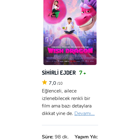
SİHİRLİ EJDER
7 +
7,0
/10
Eğlenceli, ailece
izlenebilecek renkli bir
film ama bazı detaylara
dikkat yine de.
Devamı...
Süre:
98 dk.
Yapım Yılı: