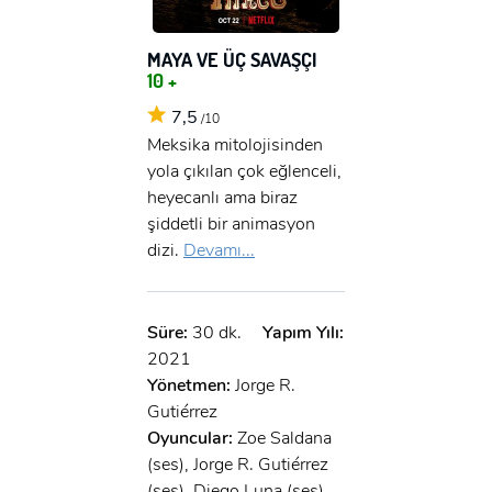
MAYA VE ÜÇ SAVAŞÇI
10 +
7,5
/10
Meksika mitolojisinden
yola çıkılan çok eğlenceli,
heyecanlı ama biraz
şiddetli bir animasyon
dizi.
Devamı...
Süre:
30 dk.
Yapım Yılı:
2021
Yönetmen:
Jorge R.
Gutiérrez
Oyuncular:
Zoe Saldana
(ses), Jorge R. Gutiérrez
(ses), Diego Luna (ses),