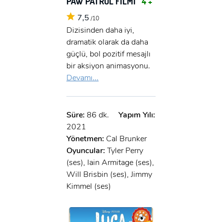
PAW PATROL FİLMİ
4 +
7,5
/10
Dizisinden daha iyi,
dramatik olarak da daha
güçlü, bol pozitif mesajlı
bir aksiyon animasyonu.
Devamı...
Süre:
86 dk.
Yapım Yılı:
2021
Yönetmen:
Cal Brunker
Oyuncular:
Tyler Perry
(ses), Iain Armitage (ses),
Will Brisbin (ses), Jimmy
Kimmel (ses)