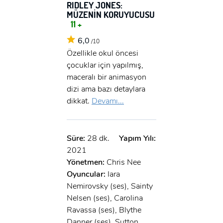
RIDLEY JONES:
MÜZENİN KORUYUCUSU
11 +
6,0
/10
Özellikle okul öncesi
çocuklar için yapılmış,
maceralı bir animasyon
dizi ama bazı detaylara
dikkat.
Devamı...
Süre:
28 dk.
Yapım Yılı:
2021
Yönetmen:
Chris Nee
Oyuncular:
Iara
Nemirovsky (ses), Sainty
Nelsen (ses), Carolina
Ravassa (ses), Blythe
Danner (ses), Sutton