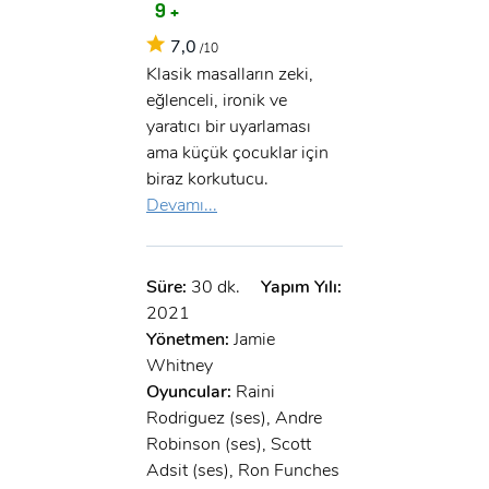
9 +
7,0
/10
Klasik masalların zeki,
eğlenceli, ironik ve
yaratıcı bir uyarlaması
ama küçük çocuklar için
biraz korkutucu.
Devamı...
Süre:
30 dk.
Yapım Yılı:
2021
Yönetmen:
Jamie
Whitney
Oyuncular:
Raini
Rodriguez (ses), Andre
Robinson (ses), Scott
Adsit (ses), Ron Funches