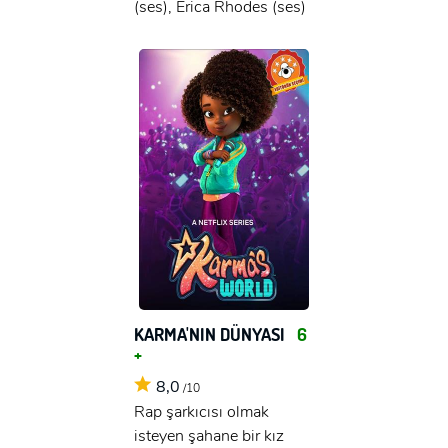
(ses), Erica Rhodes (ses)
KARMA'NIN DÜNYASI
6
+
8,0
/10
Rap şarkıcısı olmak
isteyen şahane bir kız