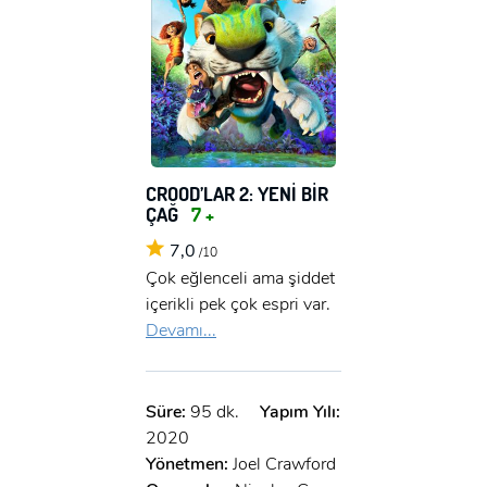
CROOD’LAR 2: YENİ BİR
ÇAĞ
7 +
7,0
/10
Çok eğlenceli ama şiddet
içerikli pek çok espri var.
Devamı...
Süre:
95 dk.
Yapım Yılı:
2020
Yönetmen:
Joel Crawford