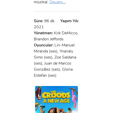
müzikal.
Devamı...
Süre:
96 dk.
Yapım Yılı:
2021
Yönetmen:
Kirk DeMicco,
Brandon Jeffords
Oyuncular:
Lin-Manuel
Miranda (ses), Ynairaly
Simo (ses), Zoe Saldana
(ses), Juan de Marcos
González (ses), Gloria
Estefan (ses)