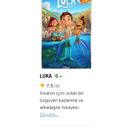
LUKA
6 +
7,5
/10
İnsanın içini ısıtan bir
özgüven kazanma ve
arkadaşlık hikayesi.
Devamı...