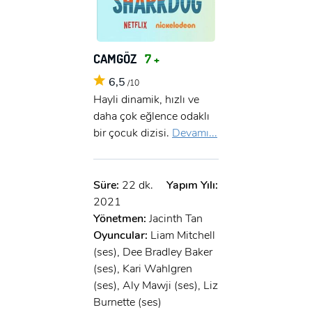
CAMGÖZ
7 +
6,5
/10
Hayli dinamik, hızlı ve
daha çok eğlence odaklı
bir çocuk dizisi.
Devamı...
Süre:
22 dk.
Yapım Yılı:
2021
Yönetmen:
Jacinth Tan
Oyuncular:
Liam Mitchell
(ses), Dee Bradley Baker
(ses), Kari Wahlgren
(ses), Aly Mawji (ses), Liz
Burnette (ses)