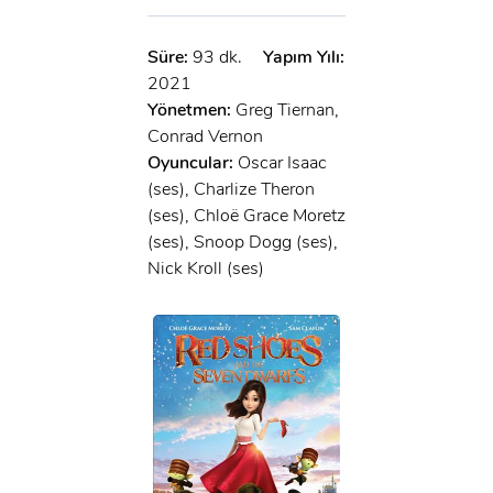
Süre:
93 dk.
Yapım Yılı:
2021
Yönetmen:
Greg Tiernan,
Conrad Vernon
Oyuncular:
Oscar Isaac
(ses), Charlize Theron
(ses), Chloë Grace Moretz
(ses), Snoop Dogg (ses),
Nick Kroll (ses)