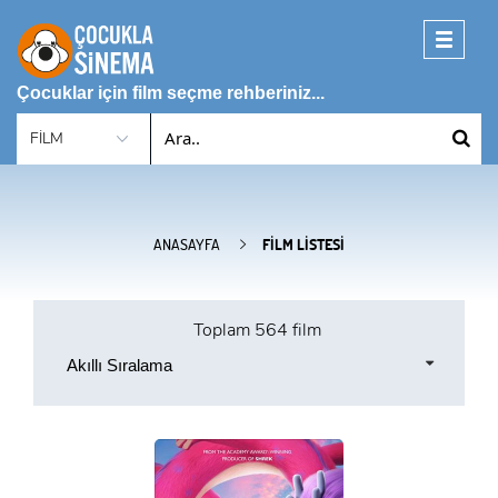
Toggle
navigati
Çocuklar için film seçme rehberiniz...
ANASAYFA
FILM LISTESI
Toplam
564 film
Akıllı Sıralama