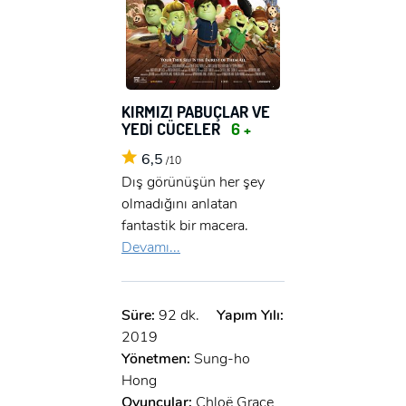
KIRMIZI PABUÇLAR VE
YEDİ CÜCELER
6 +
6,5
/10
Dış görünüşün her şey
olmadığını anlatan
fantastik bir macera.
Devamı...
Süre:
92 dk.
Yapım Yılı:
2019
Yönetmen:
Sung-ho
Hong
Oyuncular:
Chloë Grace