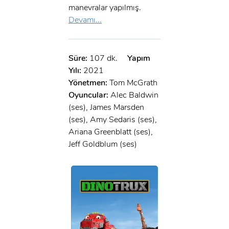
x
manevralar yapılmış.
GIRIŞ YAP
Ad Soyad:
Devamı...
E-Posta:
E-Posta:
Süre:
107 dk.
Yapım
Yılı:
2021
Yönetmen:
Tom McGrath
Şifre:
Oyuncular:
Alec Baldwin
Şifre:
(ses), James Marsden
(ses), Amy Sedaris (ses),
Ariana Greenblatt (ses),
Beni Hatırla
Şifremi Unuttum ?
Jeff Goldblum (ses)
ÜYE OL
GIRIŞ
GIRIŞ