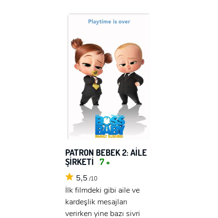
PATRON BEBEK 2: AİLE
ŞİRKETİ
7 +
5,5
/10
İlk filmdeki gibi aile ve
x
kardeşlik mesajları
ÜYE OL
verirken yine bazı sivri